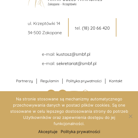
ul. Krzeptówki 14
tel.
(18) 20 66 420
34-500 Zakopane
e-mail:
kustosz@smbf.pl
e-mail:
sekretariat@smbf.pl
|
|
|
Partnerzy
Regulamin
Polityka prywatności
Kontakt
Na stronie stosowane są mechanizmy automatycznego
przechowywania danych w postaci plików cookies. Są one
stosowane w celu lepszego dostosowania strony do potrzeb
Użytkowników oraz zapewnienia dostępu do jej
funkcjonalności.
Akceptuje
Polityka prywatności