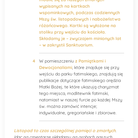
wypisanych na kartkach
wspominkowych, podczas codziennych
Mszy św. listopadowych i nabożeństwa
różańcowego. Kartki są wyłożone na
stoliku przy wejściu do kościoła.
Składamy je – zwyczajem minionych lat
– w zakrystii Sanktuarium.
W pomieszczeniu
z Pamiątkami i
Dewocjonaliami
, które znajduje się przy
wejściu do parku fatimskiego, znajdują się
publikacje dotyczące fatimskiego orędzia
Matki Bożej, te które ukazują charyzmat
tego miejsca, modlitewnik fatimski,
natomiast w naszej furcie po każdej Mszy
św. można zamówić intencje;
indywidualne, gregoriańskie i zbiorowe.
Listopad to czas szczególnej pamięci o zmarłych
.
Idąc na cmentarze składamy na grobach naszych