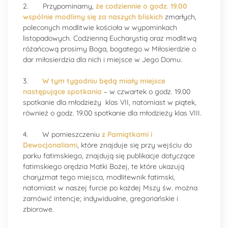
2. Przypominamy,
że codziennie o godz. 19.00
wspólnie modlimy się za naszych bliskich
zmarłych,
poleconych modlitwie kościoła w wypominkach
listopadowych. Codzienną Eucharystią oraz modlitwą
różańcową prosimy Boga, bogatego w Miłosierdzie o
dar miłosierdzia dla nich i miejsce w Jego Domu.
3.
W tym tygodniu będą miały miejsce
następujące spotkania
– w czwartek o godz. 19.00
spotkanie dla młodzieży klas VII, natomiast w piątek,
również o godz. 19.00 spotkanie dla młodzieży klas VIII.
4. W pomieszczeniu
z Pamiątkami i
Dewocjonaliami
, które znajduje się przy wejściu do
parku fatimskiego, znajdują się publikacje dotyczące
fatimskiego orędzia Matki Bożej, te które ukazują
charyzmat tego miejsca, modlitewnik fatimski,
natomiast w naszej furcie po każdej Mszy św. można
zamówić intencje; indywidualne, gregoriańskie i
zbiorowe.