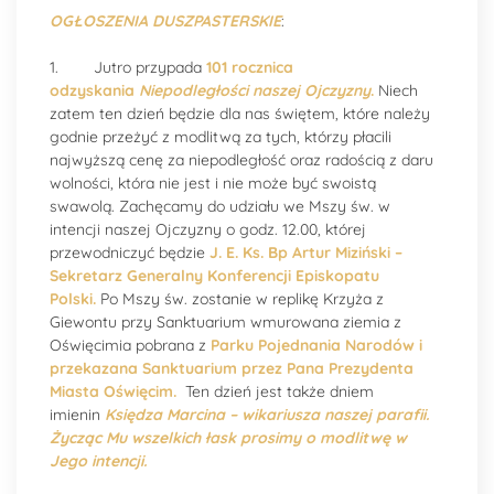
OGŁOSZENIA DUSZPASTERSKIE
:
1. Jutro przypada
101
rocznica
odzyskania
Niepodległości naszej Ojczyzny
.
Niech
zatem ten dzień będzie dla nas świętem, które należy
godnie przeżyć z modlitwą za tych, którzy płacili
najwyższą cenę za niepodległość oraz radością z daru
wolności, która nie jest i nie może być swoistą
swawolą. Zachęcamy do udziału we Mszy św. w
intencji naszej Ojczyzny o godz. 12.00, której
przewodniczyć będzie
J. E. Ks. Bp Artur Miziński –
Sekretarz Generalny Konferencji Episkopatu
Polski.
Po Mszy św. zostanie w replikę Krzyża z
Giewontu przy Sanktuarium wmurowana ziemia z
Oświęcimia pobrana z
Parku Pojednania Narodów
i
przekazana Sanktuarium przez Pana Prezydenta
Miasta Oświęcim.
Ten dzień jest także dniem
imienin
Księdza Marcina
– wikariusza naszej parafii.
Życząc Mu wszelkich łask prosimy
o modlitwę w
Jego intencji.