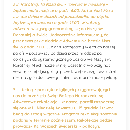
św. Roratnią. Ta Msza św. – również w niedzielę –
będzie miała miejsce o godz. 6.00. Natomiast Msza
św. dla dzieci w dniach od poniedziałku do piątku
będzie sprawowana o godz. 17.00. W soboty
adwentu
wszyscy gromadzimy się na Mszy św.
Roratniej o świcie. Jednocześnie informujemy, że
przez wszystkie niedziele Adwentu nie będzie Mszy
św. o godz. 7.00.
Już dziś zachęcamy wiernych naszej
parafii – począwszy od dzieci przez młodzież po
dorosłych do systematycznego udziału we Mszy św.
Roratniej. Niech nasze w niej uczestnictwo uczy nas
wewnętrznej dyscypliny, prawdziwej ascezy, bez której
nie ma życia duchowego i niech wzmacnia naszą wiarę.
3.
Jedną z praktyk religijnych przygotowujących
nas do przeżycia Świąt Bożego Narodzenia są
Adwentowe rekolekcje – w naszej parafii rozpoczną
się one w III Niedzielę Adwentu tj. 15 grudnia i trwać
będą do środy włącznie. Program rekolekcji zostanie
podany w terminie późniejszym. Rekolekcje będzie
prowadził Ks. Wojciech Świderski – pallotyn.