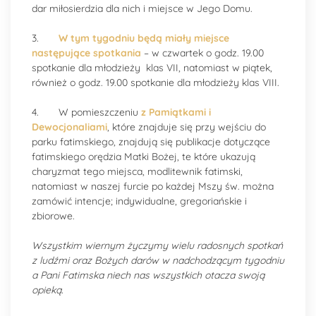
dar miłosierdzia dla nich i miejsce w Jego Domu.
3.
W tym tygodniu będą miały miejsce
następujące spotkania
– w czwartek o godz. 19.00
spotkanie dla młodzieży klas VII, natomiast w piątek,
również o godz. 19.00 spotkanie dla młodzieży klas VIII.
4. W pomieszczeniu
z Pamiątkami i
Dewocjonaliami
, które znajduje się przy wejściu do
parku fatimskiego, znajdują się publikacje dotyczące
fatimskiego orędzia Matki Bożej, te które ukazują
charyzmat tego miejsca, modlitewnik fatimski,
natomiast w naszej furcie po każdej Mszy św. można
zamówić intencje; indywidualne, gregoriańskie i
zbiorowe.
Wszystkim wiernym życzymy wielu radosnych spotkań
z ludźmi oraz Bożych darów w nadchodzącym tygodniu
a Pani Fatimska niech nas wszystkich otacza swoją
opieką.