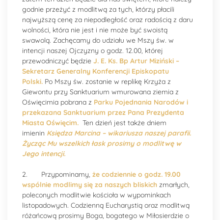
godnie przeżyć z modlitwą za tych, którzy płacili
najwyższą cenę za niepodległość oraz radością z daru
wolności, która nie jest i nie może być swoistą
swawolą. Zachęcamy do udziału we Mszy św. w
intencji naszej Ojczyzny o godz. 12.00, której
przewodniczyć będzie
J. E. Ks. Bp Artur Miziński –
Sekretarz Generalny Konferencji Episkopatu
Polski.
Po Mszy św. zostanie w replikę Krzyża z
Giewontu przy Sanktuarium wmurowana ziemia z
Oświęcimia pobrana z
Parku Pojednania Narodów
i
przekazana Sanktuarium przez Pana Prezydenta
Miasta Oświęcim.
Ten dzień jest także dniem
imienin
Księdza Marcina
– wikariusza naszej parafii.
Życząc Mu wszelkich łask prosimy
o modlitwę w
Jego intencji.
2. Przypominamy,
że codziennie o godz. 19.00
wspólnie modlimy się za naszych bliskich
zmarłych,
poleconych modlitwie kościoła w wypominkach
listopadowych. Codzienną Eucharystią oraz modlitwą
różańcową prosimy Boga, bogatego w Miłosierdzie o