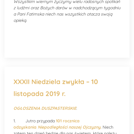
Wszystkim wiernym życzymy wielu radosnych spotkań
z ludźmi oraz Bożych darów w nadchodzącym tygodniu
a Pani Fatimska niech nas wszystkich otacza swoją
opieką.
XXXII Niedziela zwykła – 10
listopada 2019 r.
OGŁOSZENIA DUSZPASTERSKIE
:
1. Jutro przypada
101
rocznica
odzyskania
Niepodległości naszej Ojczyzny
.
Niech
zatem ten dzień będzie dla nas świętem, które należy