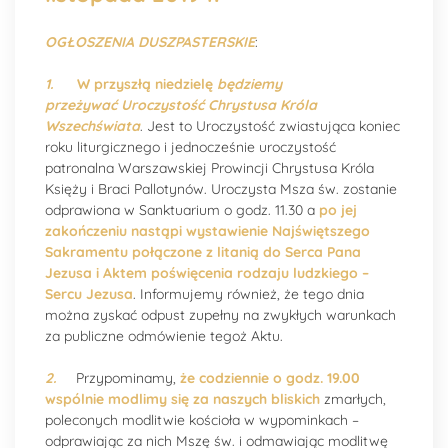
OGŁOSZENIA DUSZPASTERSKIE
:
1.
W przyszłą niedzielę
będziemy
przeżywać Uroczystość Chrystusa Króla
Wszechświata
. Jest to Uroczystość zwiastująca koniec
roku liturgicznego i jednocześnie uroczystość
patronalna Warszawskiej Prowincji Chrystusa Króla
Księży i Braci Pallotynów. Uroczysta Msza św. zostanie
odprawiona w Sanktuarium o godz. 11.30 a
po jej
zakończeniu nastąpi wystawienie Najświętszego
Sakramentu połączone z litanią do Serca Pana
Jezusa i Aktem poświęcenia rodzaju ludzkiego –
Sercu Jezusa
. Informujemy również, że tego dnia
można zyskać odpust zupełny na zwykłych warunkach
za publiczne odmówienie tegoż Aktu.
2.
Przypominamy,
że codziennie o godz. 19.00
wspólnie modlimy się za naszych bliskich
zmarłych,
poleconych modlitwie kościoła w wypominkach –
odprawiając za nich Mszę św. i odmawiając modlitwę