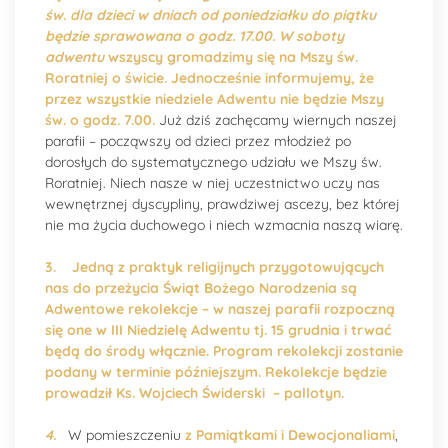
św. dla dzieci w dniach od poniedziałku do piątku
będzie sprawowana o godz. 17.00. W soboty
adwentu
wszyscy gromadzimy się na Mszy św.
Roratniej o świcie. Jednocześnie informujemy, że
przez wszystkie niedziele Adwentu nie będzie Mszy
św. o godz. 7.00.
Już dziś zachęcamy wiernych naszej
parafii – począwszy od dzieci przez młodzież po
dorosłych do systematycznego udziału we Mszy św.
Roratniej. Niech nasze w niej uczestnictwo uczy nas
wewnętrznej dyscypliny, prawdziwej ascezy, bez której
nie ma życia duchowego i niech wzmacnia naszą wiarę.
3.
Jedną z praktyk religijnych przygotowujących
nas do przeżycia Świąt Bożego Narodzenia są
Adwentowe rekolekcje – w naszej parafii rozpoczną
się one w III Niedzielę Adwentu tj. 15 grudnia i trwać
będą do środy włącznie. Program rekolekcji zostanie
podany w terminie późniejszym. Rekolekcje będzie
prowadził Ks. Wojciech Świderski – pallotyn.
4.
W pomieszczeniu
z Pamiątkami i Dewocjonaliami
,