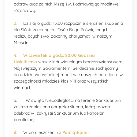
odprawiając za nich Mszę św. i odmawiając modlitwę
różańcową.
3.
Dzisiaj o godz. 15.00 rozpocznie się dzień skupienia
dla Sióstr zakonnych i Osób Bogu Poświęconych,
realizujących swój zakonny charyzmat w naszym
Mieście.
4.
W czwartek o godz. 20.00 Godzina
Uwielbienia
wraz z indywidualnym błogosławieństwem
Najświętszym Sakramentem. Serdecznie zachęcamy
do udziału we wspólnej modlitwie naszych parafian a w
szczególności młodzież klas VIII oraz wszystkich
wiernych.
5. W święto Niepodległości na terenie Sanktuarium
została znaleziona obrączka ślubna, którą można
odebrać w zakrystii Sanktuarium lub kancelarii
parafialnej.
6.
W pomieszczeniu
z Pamiątkami i