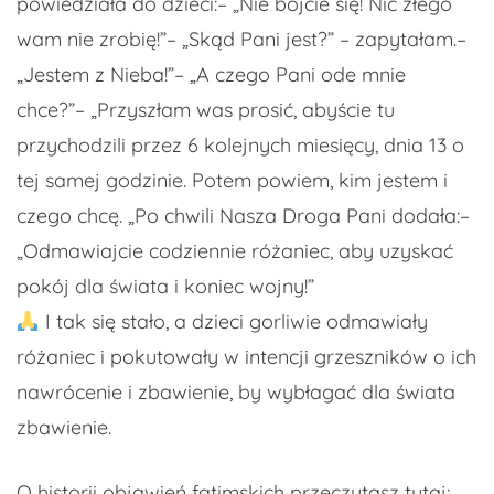
powiedziała do dzieci:– „Nie bójcie się! Nic złego
wam nie zrobię!”– „Skąd Pani jest?” – zapytałam.–
„Jestem z Nieba!”– „A czego Pani ode mnie
chce?”– „Przyszłam was prosić, abyście tu
przychodzili przez 6 kolejnych miesięcy, dnia 13 o
tej samej godzinie. Potem powiem, kim jestem i
czego chcę. „Po chwili Nasza Droga Pani dodała:–
„Odmawiajcie codziennie różaniec, aby uzyskać
pokój dla świata i koniec wojny!”
I tak się stało, a dzieci gorliwie odmawiały
różaniec i pokutowały w intencji grzeszników o ich
nawrócenie i zbawienie, by wybłagać dla świata
zbawienie.
O historii objawień fatimskich przeczytasz tutaj: