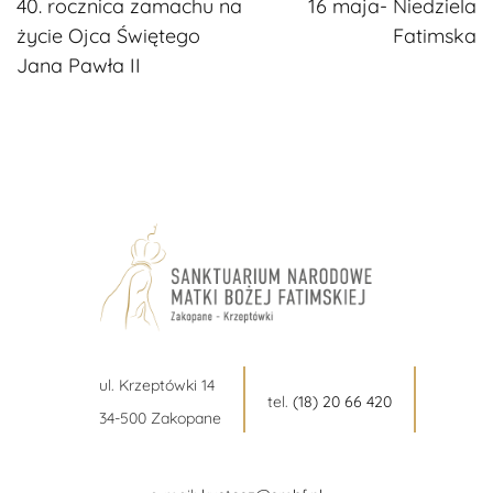
40. rocznica zamachu na
16 maja- Niedziela
czytanie
życie Ojca Świętego
Fatimska
Jana Pawła II
ul. Krzeptówki 14
tel.
(18) 20 66 420
34-500 Zakopane