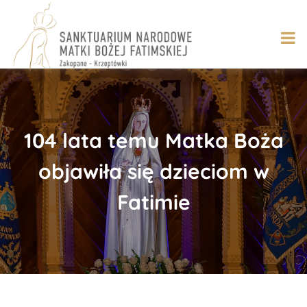
Skip
to
content
104 lata temu Matka Boża
objawiła się dzieciom w
Fatimie