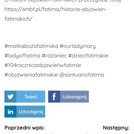
https://smbf.pl/fatima/historia-objawien-
fatimskich/
#matkabożafatimska #ourladymary
#ladyoffatima #różaniec #dziecifatimskie
#104rocznicaobjawieńwfatimie
#objawieniafatimskie @santuariofatima
Tweet
Udostępnij
Udostępnij
Kontynuuj
Poprzedni wpis:
Następny: