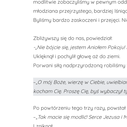
modlitwie zobaczyliśmy w pewnym oddal
młodziana przejrzystego, bardziej lśnią
Byliśmy bardzo zaskoczeni i przejęci. 
Zbliżywszy się do nas, powiedział:
-„Nie bójcie się, jestem Aniołem Pokoju!
Uklęknął i pochylił głowę aż do ziemi.
Porwani siłą nadprzyrodzoną robiliśmy
–
„O mój Boże, wierzę w Ciebie, uwielbia
kocham Cię. Proszę Cię, byś wybaczył tym,
Po powtórzeniu tego trzy razy, powstał 
–
„Tak macie się modlić! Serce Jezusa i 
I zniknął.