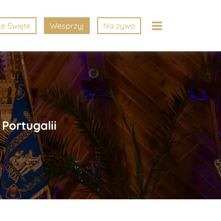
e Święte
Wesprzyj
Na żywo
Portugalii