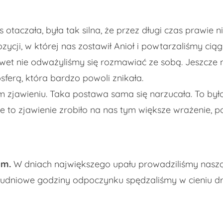
 otaczała, była tak silna, że przez długi czas prawie
ozycji, w której nas zostawił Anioł i powtarzaliśmy c
nawet nie odważyliśmy się rozmawiać ze sobą. Jeszcze
ferą, która bardzo powoli znikała.
 zjawieniu. Taka postawa sama się narzucała. To było
 to zjawienie zrobiło na nas tym większe wrażenie, p
em.
W dniach największego upału prowadziliśmy naszą
dniowe godziny odpoczynku spędzaliśmy w cieniu drze