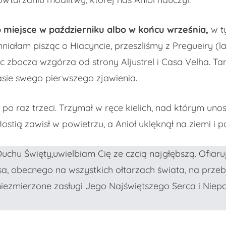
ło miejsce w październiku albo w końcu września,
w t
iałam pisząc o Hiacyncie, przeszliśmy z Pregueiry (
 zbocza wzgórza od strony Aljustrel i Casa Velha. Ta
zasie swego pierwszego zjawienia.
po raz trzeci. Trzymał w ręce kielich, nad którym unosi
 Hostią zawisł w powietrzu, a Anioł uklęknął na ziemi i 
 Duchu Święty,uwielbiam Cię ze czcią najgłębszą. Ofiaru
, obecnego na wszystkich ołtarzach świata, na przeb
 niezmierzone zasługi Jego Najświętszego Serca i Nie