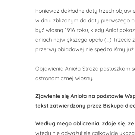
Ponieważ dokładne daty trzech objawie
w dniu zbliżonym do daty pierwszego ob
być wiosną 1916 roku, kiedy Anioł poka
dniach największego upału (…) Trzecie z
przerwy obiadowej nie spędzaliśmy ju
Objawienia Anioła Stróża pastuszkom s
astronomicznej wiosny.
Zjawienie się Anioła na podstawie Ws
tekst zatwierdzony przez Biskupa diece
Według mego obliczenia, zdaje się, ze 
wtedy nie odważył się całkowicie ukaza