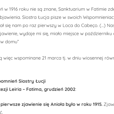
ń w 1916 roku nie są znane, Sanktuarium w Fatimie z
jawienia. Siostra Łucja pisze w swoich Wspomnieniach
zał się nam po raz pierwszy w Loca do Cabeço. (…) Na
jawienie, wydaje mi się, miało miejsce w październiku
ż w domu”
ą więc wspominane 21 marca tj. w dniu wiosennej rów
pomnień Siostry Łucji
zji Leiria – Fatima, grudzień 2002
:
pierwsze zjawienie się Anioła było w roku 1915.
Zjawi
ć.