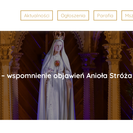
Aktualności
Ogłoszenia
Parafia
Msz
– wspomnienie objawień Anioła Stróża 