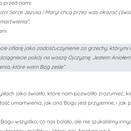
a przed nami:
użo! Serce Jezusa i Maryi chcą przez was okazać (świat
martwienia”.
am.
bcie ofiarę jako zadośćuczynienie za grzechy, którymi 
ściągniecie pokój na waszą Ojczyznę. Jestem Aniołem 
ienia, które wam Bóg ześle”.
słach jako światło, które nam pozwoliło zrozumieć, kim
ść umartwienia, jak ono Bogu jest przyjemne, i jak p
ogu wszystko, co nas bolało, ale nie szukaliśmy inny
wtarzaniu modlitwy, której nas Anioł nauczył.