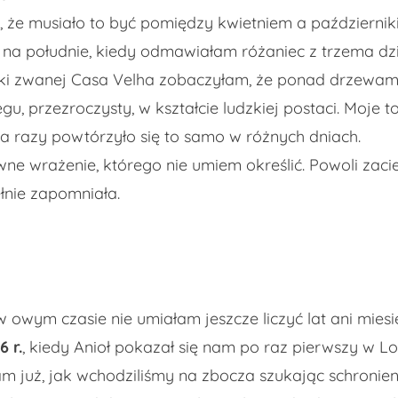
 że musiało to być pomiędzy kwietniem a październiki
 na południe, kiedy odmawiałam różaniec z trzema dz
wioski zwanej Casa Velha zobaczyłam, że ponad drzewami
niegu, przezroczysty, w kształcie ludzkiej postaci. Moje
a razy powtórzyło się to samo w różnych dniach.
e wrażenie, którego nie umiem określić. Powoli zacier
łnie zapomniała.
 w owym czasie nie umiałam jeszcze liczyć lat ani mies
6 r.
, kiedy Anioł pokazał się nam po raz pierwszy w L
 już, jak wchodziliśmy na zbocza szukając schronien