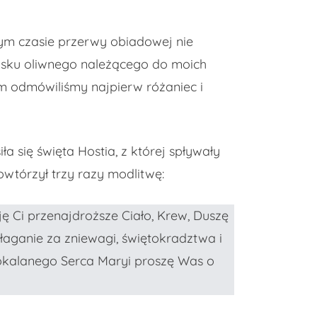
ym czasie przerwy obiadowej nie
lasku oliwnego należącego do moich
m odmówiliśmy najpierw różaniec i
ła się święta Hostia, z której spływały
powtórzył trzy razy modlitwę:
ję Ci przenajdroższe Ciało, Krew, Duszę
łaganie za zniewagi, świętokradztwa i
pokalanego Serca Maryi proszę Was o