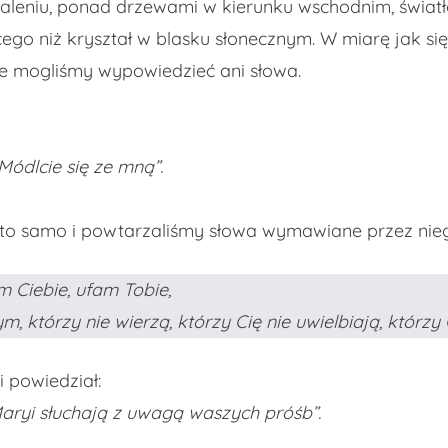
eniu, ponad drzewami w kierunku wschodnim, światło 
cego niż kryształ w blasku słonecznym. W miarę jak się
Nie mogliśmy wypowiedzieć ani słowa.
 Módlcie się ze mną”.
 to samo i powtarzaliśmy słowa wymawiane przez nie
m Ciebie, ufam Tobie,
 którzy nie wierzą, którzy Cię nie uwielbiają, którzy C
i powiedział:
Maryi słuchają z uwagą waszych próśb”.