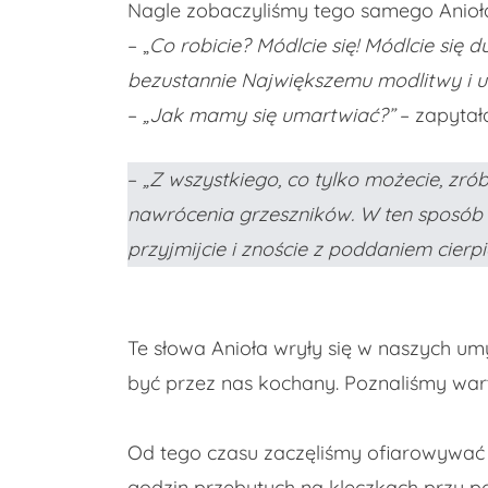
Nagle zobaczyliśmy tego samego Anioł
– „
Co robicie? Módlcie się! Módlcie się d
bezustannie Największemu modlitwy i u
–
„Jak mamy się umartwiać?”
– zapytał
–
„Z wszystkiego, co tylko możecie, zró
nawrócenia grzeszników. W ten sposób 
przyjmijcie i znoście z poddaniem cierp
Te słowa Anioła wryły się w naszych umy
być przez nas kochany. Poznaliśmy warto
Od tego czasu zaczęliśmy ofiarowywać B
godzin przebytych na klęczkach przy po