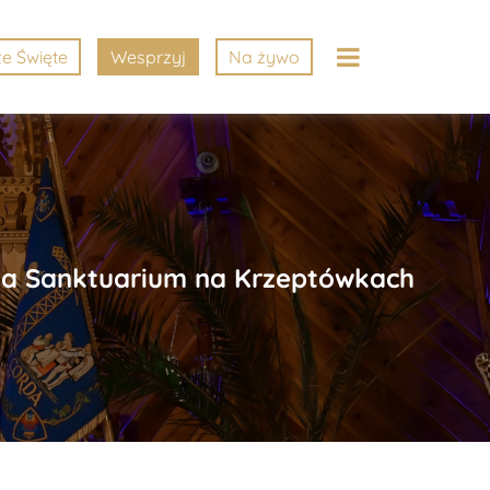
e Święte
Wesprzyj
Na żywo
enia Sanktuarium na Krzeptówkach