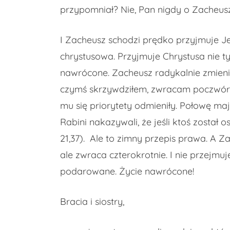
przypomniał? Nie, Pan nigdy o Zacheuszu
I Zacheusz schodzi prędko przyjmuje Je
chrystusowa. Przyjmuje Chrystusa nie ty
nawrócone. Zacheusz radykalnie zmieni
czymś skrzywdziłem, zwracam poczwórnie
mu się priorytety odmieniły. Połowę ma
Rabini nakazywali, że jeśli ktoś został
21,37). Ale to zimny przepis prawa. A Za
ale zwraca czterokrotnie. I nie przejmuj
podarowane. Życie nawrócone!
Bracia i siostry,