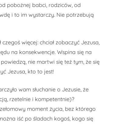
: od pobożnej babci, rodziców, od
awdę i to im wystarczy. Nie potrzebują
ł czegoś więcej: chciał zobaczyć Jezusa,
zględu na konsekwencje. Wspina się na
powiedzą, nie martwi się też tym, że się
ć Jezusa, kto to jest!
rczyło wam słuchanie o Jezusie, że
ją, rzetelnie i kompetentnie)?
 przełomowy moment życia, bez którego
można iść po śladach kogoś, kogo się