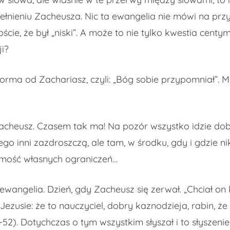
nieniu Zacheusza. Nic ta ewangelia nie mówi na przyk
cie, że był „niski”. A może to nie tylko kwestia centy
ji?
 forma od Zachariasz, czyli: „Bóg sobie przypomniał”. 
acheusz. Czasem tak ma! Na pozór wszystko idzie dobrz
o inni zazdroszczą, ale tam, w środku, gdy i gdzie nik
omość własnych ograniczeń…
ewangelia. Dzień, gdy Zacheusz się zerwał. „Chciał on 
o Jezusie: że to nauczyciel, dobry kaznodzieja, rabin, 
2). Dotychczas o tym wszystkim słyszał i to słyszenie