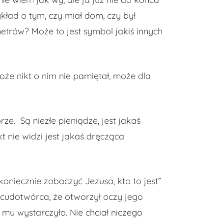
ład o tym, czy miał dom, czy był
metrów? Może to jest symbol jakiś innych
Może nikt o nim nie pamiętał, może dla
e. Są niezłe pieniądze, jest jakaś
t nie widzi jest jakaś dręcząca
koniecznie zobaczyć Jezusa, kto to jest”
że cudotwórca, że otworzył oczy jego
 mu wystarczyło. Nie chciał niczego