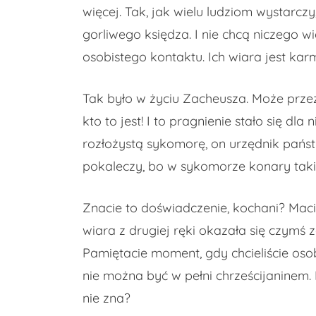
więcej. Tak, jak wielu ludziom wystarczy
gorliwego księdza. I nie chcą niczego w
osobistego kontaktu. Ich wiara jest karm
Tak było w życiu Zacheusza. Może przez 
kto to jest! I to pragnienie stało się d
rozłożystą sykomorę, on urzędnik państw
pokaleczy, bo w sykomorze konary takie 
Znacie to doświadczenie, kochani? Mac
wiara z drugiej ręki okazała się czymś z
Pamiętacie moment, gdy chcieliście oso
nie można być w pełni chrześcijaninem.
nie zna?