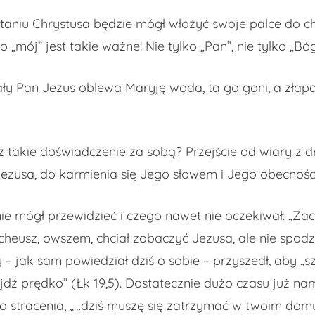
niu Chrystusa będzie mógł włożyć swoje palce do ch
to „mój” jest takie ważne! Nie tylko „Pan”, nie tylko „Bó
ały Pan Jezus oblewa Maryję woda, ta go goni, a złapa
 takie doświadczenie za sobą? Przejście od wiary z dru
 Jezusa, do karmienia się Jego słowem i Jego obecnośc
ie mógł przewidzieć i czego nawet nie oczekiwał: „Zac
eusz, owszem, chciał zobaczyć Jezusa, ale nie spodzi
 jak sam powiedział dziś o sobie – przyszedł, aby „szuk
jdź prędko” (Łk 19,5). Dostatecznie dużo czasu już na
 stracenia, „…dziś muszę się zatrzymać w twoim domu