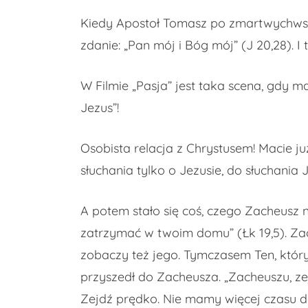
Kiedy Apostoł Tomasz po zmartwychwsta
zdanie: „Pan mój i Bóg mój” (J 20,28). I 
W Filmie „Pasja” jest taka scena, gdy m
Jezus”!
Osobista relacja z Chrystusem! Macie już
słuchania tylko o Jezusie, do słuchania
A potem stało się coś, czego Zacheusz n
zatrzymać w twoim domu” (Łk 19,5). Zach
zobaczy też jego. Tymczasem Ten, który –
przyszedł do Zacheusza. „Zacheuszu, ze
Zejdź prędko. Nie mamy więcej czasu do