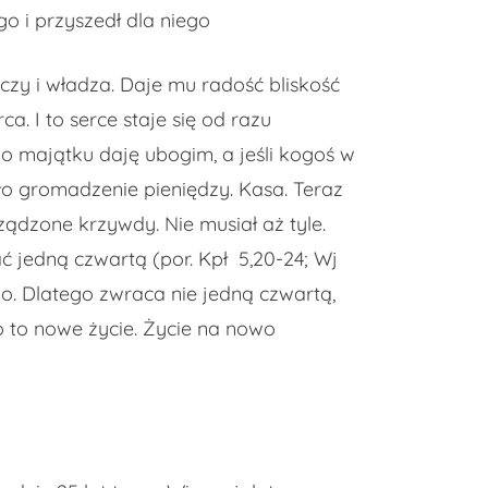
o i przyszedł dla niego
czy i władza. Daje mu radość bliskość
. I to serce staje się od razu
o majątku daję ubogim, a jeśli kogoś w
ło gromadzenie pieniędzy. Kasa. Teraz
ądzone krzywdy. Nie musiał aż tyle.
ać jedną czwartą (por. Kpł 5,20-24; Wj
awo. Dlatego zwraca nie jedną czwartą,
lko to nowe życie. Życie na nowo