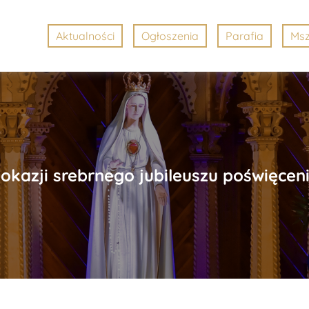
Aktualności
Ogłoszenia
Parafia
Msz
 okazji srebrnego jubileuszu poświęc