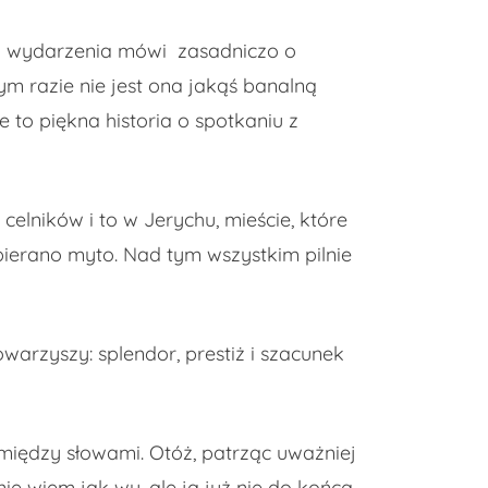
ego wydarzenia mówi zasadniczo o
ym razie nie jest ona jakąś banalną
 to piękna historia o spotkaniu z
celników i to w Jerychu, mieście, które
bierano myto. Nad tym wszystkim pilnie
warzyszy: splendor, prestiż i szacunek
między słowami. Otóż, patrząc uważniej
nie wiem jak wy, ale ja już nie do końca