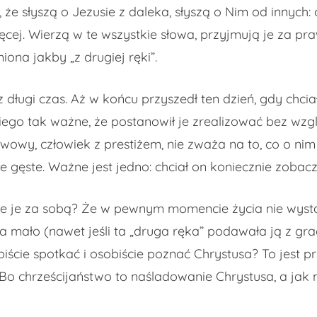
, że słyszą o Jezusie z daleka, słyszą o Nim od innych
ięcej. Wierzą w te wszystkie słowa, przyjmują je za pr
iona jakby „z drugiej ręki”.
długi czas. Aż w końcu przyszedł ten dzień, gdy chcia
la niego tak ważne, że postanowił je zrealizować bez w
owy, człowiek z prestiżem, nie zważa na to, co o nim 
gęste. Ważne jest jedno: chciał on koniecznie zobaczy
ie je za sobą? Że w pewnym momencie życia nie wysta
a mało (nawet jeśli ta „druga ręka” podawała ją z grac
biście spotkać i osobiście poznać Chrystusa? To jest
 Bo chrześcijaństwo to naśladowanie Chrystusa, a jak 