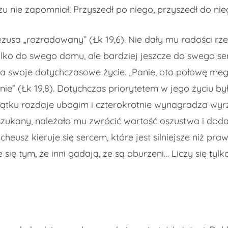
 nie zapomniał! Przyszedł po niego, przyszedł do nieg
zusa „rozradowany” (Łk 19,6). Nie dały mu radości rze
lko do swego domu, ale bardziej jeszcze do swego serca
a swoje dotychczasowe życie. „Panie, oto połowę meg
” (Łk 19,8). Dotychczas priorytetem w jego życiu by
jątku rozdaje ubogim i czterokrotnie wynagradza wyrz
 oszukany, należało mu zwrócić wartość oszustwa i dod
cheusz kieruje się sercem, które jest silniejsze niż pr
e się tym, że inni gadają, że są oburzeni… Liczy się ty