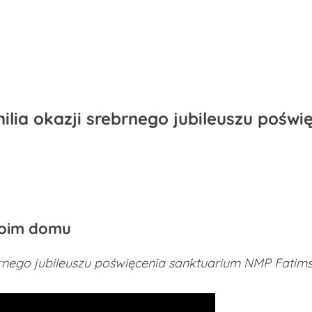
ilia okazji srebrnego jubileuszu pośw
woim domu
go jubileuszu poświęcenia sanktuarium NMP Fatims