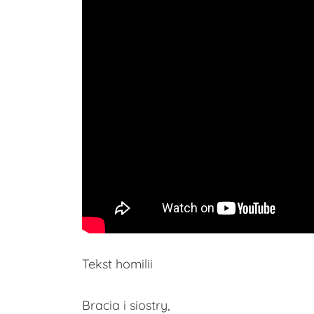
Tekst homilii
Bracia i siostry,