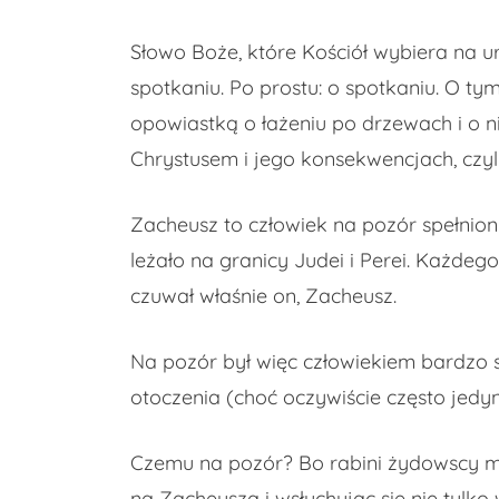
Słowo Boże, które Kościół wybiera na 
spotkaniu. Po prostu: o spotkaniu. O ty
opowiastką o łażeniu po drzewach i o ni
Chrystusem i jego konsekwencjach, czyl
Zacheusz to człowiek na pozór spełniony
leżało na granicy Judei i Perei. Każde
czuwał właśnie on, Zacheusz.
Na pozór był więc człowiekiem bardzo sp
otoczenia (choć oczywiście często jedy
Czemu na pozór? Bo rabini żydowscy mów
na Zacheusza i wsłuchując się nie tylko