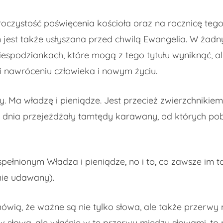
uroczystość poświęcenia kościoła oraz na rocznicę t
m jest także usłyszana przed chwilą Ewangelia. W żadn
espodziankach, które mogą z tego tytułu wyniknąć, ale
i nawróceniu człowieka i nowym życiu.
. Ma władzę i pieniądze. Jest przecież zwierzchnikiem 
go dnia przejeżdżały tamtędy karawany, od których po
ełnionym Władza i pieniądze, no i to, co zawsze im to
nie udawany).
ią, że ważne są nie tylko słowa, ale także przerwy 
 w słowa, ale właśnie w te przerwy między słowami, to 