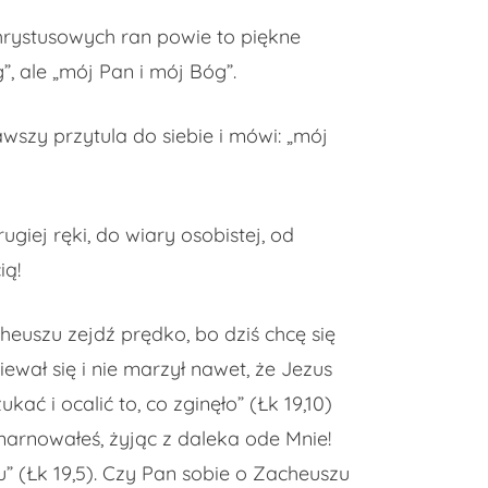
rystusowych ran powie to piękne
g”, ale „mój Pan i mój Bóg”.
wszy przytula do siebie i mówi: „mój
giej ręki, do wiary osobistej, od
ią!
heuszu zejdź prędko, bo dziś chcę się
ewał się i nie marzył nawet, że Jezus
ać i ocalić to, co zginęło” (Łk 19,10)
marnowałeś, żyjąc z daleka ode Mnie!
” (Łk 19,5). Czy Pan sobie o Zacheuszu