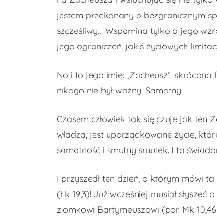
jestem przekonany o bezgranicznym speł
szczęśliwy… Wspomina tylko o jego wzroś
jego ograniczeń, jakiś życiowych limitac
No i to jego imię: „Zacheusz”, skrócona
nikogo nie był ważny. Samotny…
Czasem człowiek tak się czuje jak ten Z
władza, jest uporządkowane życie, któreg
samotność i smutny smutek. I ta świad
I przyszedł ten dzień, o którym mówi ta 
(Łk 19,3)! Już wcześniej musiał słyszeć 
ziomkowi Bartymeuszowi (por. Mk 10,46-5