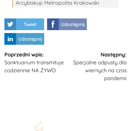
Arcybiskup Metropolita Krakowski
Tweet
Udostępnij
Udostępnij
Kontynuuj
Poprzedni wpis:
Następny:
Sanktuarium transmituje
Specjalne odpusty dla
czytanie
codziennie NA ŻYWO
wiernych na czas
pandemii