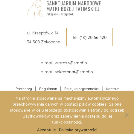
ul. Krzeptówki 14
tel.
(18) 20 66 420
34-500 Zakopane
e-mail:
kustosz@smbf.pl
e-mail:
sekretariat@smbf.pl
|
|
|
Partnerzy
Regulamin
Polityka prywatności
Kontakt
Na stronie stosowane są mechanizmy automatycznego
przechowywania danych w postaci plików cookies. Są one
stosowane w celu lepszego dostosowania strony do potrzeb
Użytkowników oraz zapewnienia dostępu do jej
funkcjonalności.
Akceptuje
Polityka prywatności