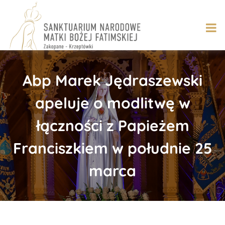
Skip
to
content
Abp Marek Jędraszewski
apeluje o modlitwę w
łączności z Papieżem
Franciszkiem w południe 25
marca