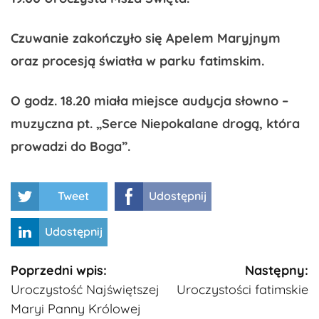
Czuwanie zakończyło się Apelem Maryjnym
oraz procesją światła w parku fatimskim.
O godz. 18.20 miała miejsce audycja słowno –
muzyczna pt. „Serce Niepokalane drogą, która
prowadzi do Boga”.
Tweet
Udostępnij
Udostępnij
Kontynuuj
Poprzedni wpis:
Następny:
Uroczystość Najświętszej
Uroczystości fatimskie
czytanie
Maryi Panny Królowej