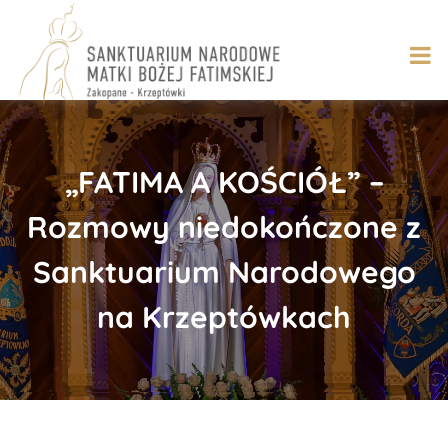
Skip
to
content
„FATIMA A KOŚCIÓŁ” –
Rozmowy niedokończone z
Sanktuarium Narodowego
na Krzeptówkach