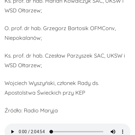
Ks. prof. dr hab. Marian Kowalczyk SAC, UKSW i
WSD Ołtarzew;
O. prof. dr hab. Grzegorz Bartosik OFMConv,
Niepokalanów;
Ks. prof. dr hab. Czesław Parzyszek SAC, UKSW i
WSD Ołtarzew;
Wojciech Wyszyński, członek Rady ds.
Apostolstwa Świeckich przy KEP
Źródło: Radio Maryja