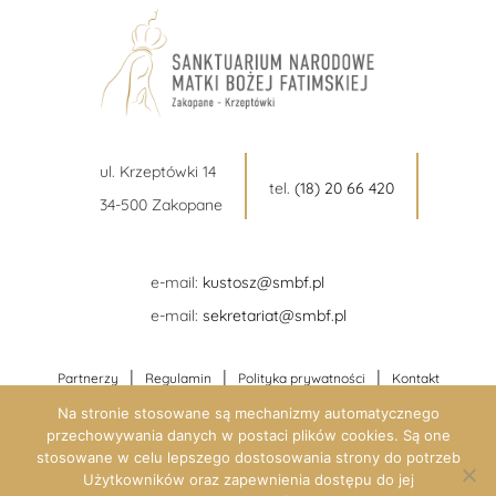
ul. Krzeptówki 14
tel.
(18) 20 66 420
34-500 Zakopane
e-mail:
kustosz@smbf.pl
e-mail:
sekretariat@smbf.pl
|
|
|
Partnerzy
Regulamin
Polityka prywatności
Kontakt
Na stronie stosowane są mechanizmy automatycznego
przechowywania danych w postaci plików cookies. Są one
stosowane w celu lepszego dostosowania strony do potrzeb
Użytkowników oraz zapewnienia dostępu do jej