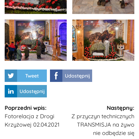
Tweet
Udostępnij
Udostępnij
Kontynuuj
Poprzedni wpis:
Następny:
Fotorelacja z Drogi
Z przyczyn technicznych
czytanie
Krzyżowej 02.04.2021
TRANSMISJA na żywo
nie odbędzie się