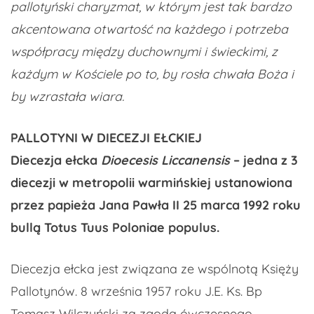
pallotyński charyzmat, w którym jest tak bardzo
akcentowana otwartość na każdego i potrzeba
współpracy między duchownymi i świeckimi, z
każdym w Kościele po to, by rosła chwała Boża i
by wzrastała wiara.
PALLOTYNI W DIECEZJI EŁCKIEJ
Diecezja ełcka
Dioecesis Liccanensis
– jedna z 3
diecezji w metropolii warmińskiej ustanowiona
przez papieża Jana Pawła II 25 marca 1992 roku
bullą Totus Tuus Poloniae populus.
Diecezja ełcka jest związana ze wspólnotą Księży
Pallotynów. 8 września 1957 roku J.E. Ks. Bp
Tomasz Wilczyński za zgodą ówczesnego