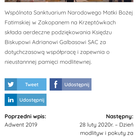
Wspólnota Sanktuarium Narodowego Matki Bożej
Fatimskiej w Zakopanem na Krzeptówkach
składa aerdeczne podziękowania Księdzu
Biskupowi Adrianowi Galbasowi SAC za
dotychczasową współpracę i zapewnia o
nieustannnej pamięci modlitewnej.
Tweet
Udostępnij
Udostępnij
Kontynuuj
Poprzedni wpis:
Następny:
Adwent 2019
28 luty 2020r. – Dzień
czytanie
modlityw i pokuty za