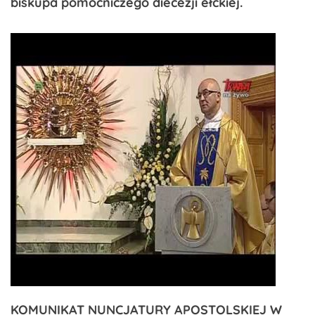
biskupa pomocniczego diecezji ełckiej.
KOMUNIKAT NUNCJATURY APOSTOLSKIEJ W