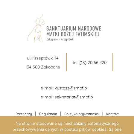
ul. Krzeptówki 14
tel.
(18) 20 66 420
34-500 Zakopane
e-mail:
kustosz@smbf.pl
e-mail:
sekretariat@smbf.pl
|
|
|
Partnerzy
Regulamin
Polityka prywatności
Kontakt
Na stronie stosowane są mechanizmy automatycznego
przechowywania danych w postaci plików cookies. Są one