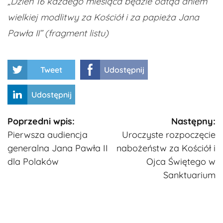
„Dzień 16 każdego miesiąca będzie odtąd dniem
wielkiej modlitwy za Kościół i za papieża Jana
Pawła II” (fragment listu)
Tweet
Udostępnij
Udostępnij
Kontynuuj
Poprzedni wpis:
Następny:
Pierwsza audiencja
Uroczyste rozpoczęcie
czytanie
generalna Jana Pawła II
nabożeństw za Kościół i
dla Polaków
Ojca Świętego w
Sanktuarium