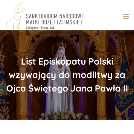
Skip
to
content
List Episkopatu Polski
wzywający do modlitwy za
Ojca Świętego Jana Pawła II