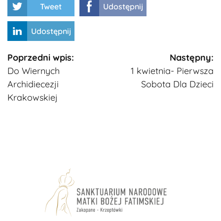
Tweet
Udostępnij
Udostępnij
Kontynuuj
Poprzedni wpis:
Następny:
Do Wiernych
1 kwietnia- Pierwsza
czytanie
Archidiecezji
Sobota Dla Dzieci
Krakowskiej