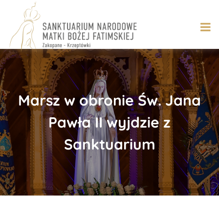
Skip
to
content
Marsz w obronie Św. Jana
Pawła II wyjdzie z
Sanktuarium