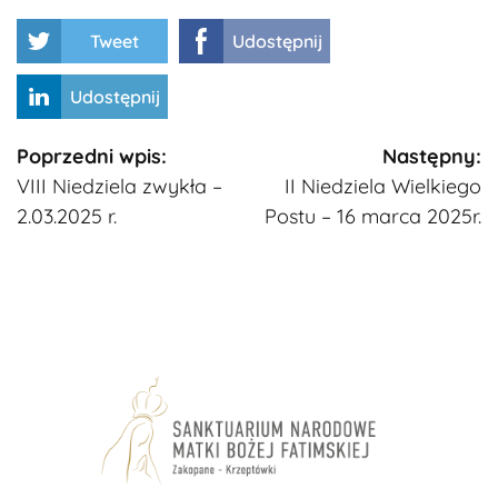
Tweet
Udostępnij
Udostępnij
Kontynuuj
Poprzedni wpis:
Następny:
VIII Niedziela zwykła –
​II Niedziela Wielkiego
czytanie
2.03.2025 r.
Postu – 16 marca 2025r.