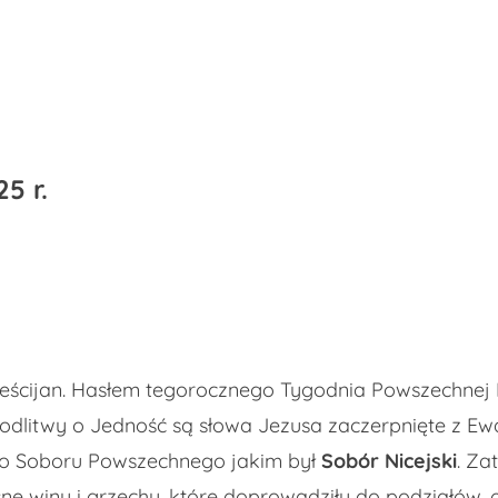
25 r.
ześcijan. Hasłem tegorocznego Tygodnia Powszechnej
litwy o Jedność są słowa Jezusa zaczerpnięte z Ewa
o Soboru Powszechnego jakim był
Sobór Nicejski
. Za
e winy i grzechy, które doprowadziły do podziałów, 