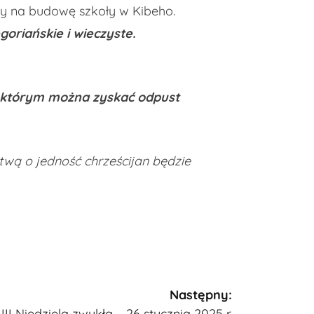
y na budowę szkoły w Kibeho.
oriańskie i wieczyste.
w którym można zyskać odpust
wą o jedność chrześcijan będzie
Następny:
III Niedziela zwykła – 26 stycznia 2025 r.