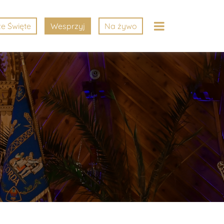
e Święte
Wesprzyj
Na żywo