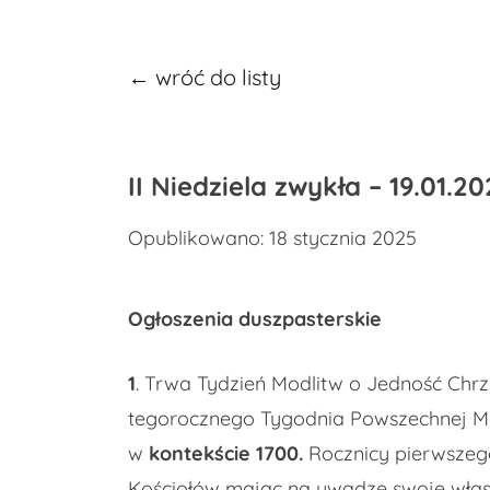
← wróć do listy
II Niedziela zwykła – 19.01.20
Opublikowano: 18 stycznia 2025
Ogłoszenia duszpasterskie
1
. Trwa Tydzień Modlitw o Jedność Chr
tegorocznego Tygodnia Powszechnej Mod
w
kontekście 1700.
Rocznicy pierwszeg
Kościołów mając na uwadze swoje własn