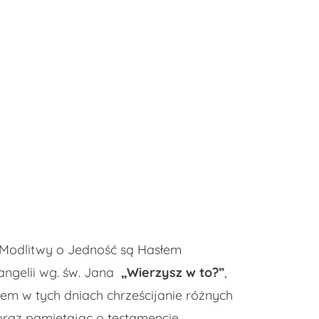
 Modlitwy o Jedność są Hasłem
ngelii wg. św. Jana
„Wierzysz w to?”
,
tem w tych dniach chrześcijanie różnych
oraz pamiętając o testamencie