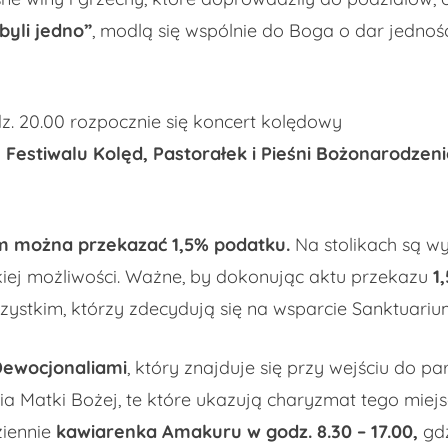
byli jedno”
, modlą się wspólnie do Boga o dar jednoś
dz. 20.00 rozpocznie się koncert kolędowy
h
Festiwalu Kolęd, Pastorałek i Pieśni Bożonarodzen
m można przekazać 1,5% podatku.
Na stolikach są wy
ej możliwości. Ważne, by dokonując aktu przekazu
1
zystkim, którzy zdecydują się na wsparcie Sanktuariu
Dewocjonaliami
, który znajduje się przy wejściu do p
a Matki Bożej, te które ukazują charyzmat tego miejs
ziennie
kawiarenka Amakuru w godz. 8.30 – 17.00,
gdz