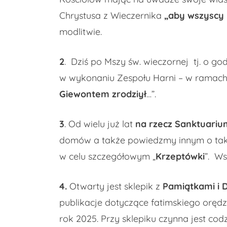
Chrystusa z Wieczernika
„aby wszyscy 
modlitwie.
2
. Dziś po Mszy św. wieczornej tj. o go
w wykonaniu Zespołu Harni – w ramac
Giewontem zrodziył
…”.
3
. Od wielu już lat
na rzecz Sanktuariu
domów a także powiedzmy innym o taki
w celu szczegółowym „
Krzeptówki
”. Ws
4.
Otwarty jest sklepik z
Pamiątkami i 
publikacje dotyczące fatimskiego orędzi
rok 2025. Przy sklepiku czynna jest cod