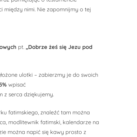
ci między nimi. Nie zapomnijmy o tej
iowych
pt.
„Dobrze żeś się Jezu pod
łożone ulotki – zabierzmy je do swoich
,5%
wpisać
m z serca dziękujemy.
arku fatimskiego, znaleźć tam można
ca, modlitewnik fatimski, kalendarze na
ie można napić się kawy prosto z