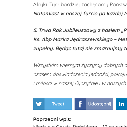
Afryki. Tym bardziej zachęcamy Państ
Natomiast w naszej furcie po każdej M
5. Trwa Rok Jubileuszowy z hasłem „Pi
Ks. Abp Marka Jędraszewskiego – Met
zupełny. Będąc tutaj nie zmarnujmy tej
Wszystkim wiernym życzymy dobrych dni
czasem doświadczenia jedności, pokoju
i miłości w naszej Ojczyźnie i w naszych
Tweet
Udostępnij
Kontynuuj
Poprzedni wpis:
Niedziela Chrztu Pańskiego – 12 stycznia