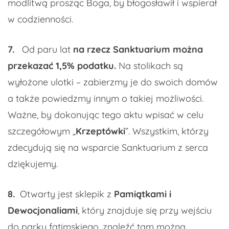
modlitwą prosząc Boga, by błogosławił i wspierał
w codzienności.
7.
Od paru lat
na rzecz Sanktuarium można
przekazać 1,5% podatku.
Na stolikach są
wyłożone ulotki – zabierzmy je do swoich domów
a także powiedzmy innym o takiej możliwości.
Ważne, by dokonując tego aktu wpisać w celu
szczegółowym „
Krzeptówki
”. Wszystkim, którzy
zdecydują się na wsparcie Sanktuarium z serca
dziękujemy.
8.
Otwarty jest sklepik z
Pamiątkami i
Dewocjonaliami
, który znajduje się przy wejściu
do parku fatimskiego, znaleźć tam można