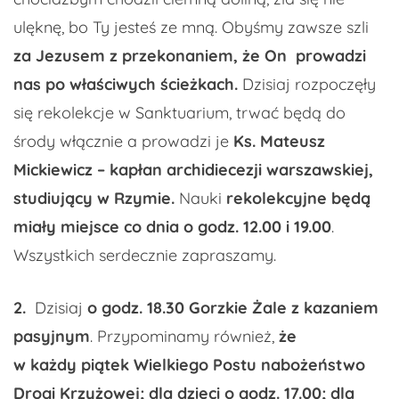
ulęknę, bo Ty jesteś ze mną. Obyśmy zawsze szli
za Jezusem z przekonaniem, że On prowadzi
nas po właściwych ścieżkach.
Dzisiaj rozpoczęły
się rekolekcje w Sanktuarium, trwać będą do
środy włącznie a prowadzi je
Ks. Mateusz
Mickiewicz – kapłan archidiecezji warszawskiej,
studiujący w Rzymie.
Nauki
rekolekcyjne będą
miały miejsce co dnia o godz. 12.00 i 19.00
.
Wszystkich serdecznie zapraszamy.
2.
Dzisiaj
o godz. 18.30 Gorzkie Żale z kazaniem
pasyjnym
. Przypominamy również,
że
w każdy piątek Wielkiego Postu nabożeństwo
Drogi Krzyżowej; dla dzieci o godz. 17.00; dla