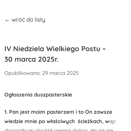
← wróć do listy
​IV Niedziela Wielkiego Postu –
30 marca 2025r.
Opublikowano: 29 marca 2025
Ogłoszenia duszpasterskie
1.
Pan jest moim pasterzem i to On zawsze
wiedzie mnie po właściwych ścieżkach,
w
ięc
chociażbym chodził ciemną doliną, zła się nie