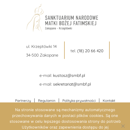
ul. Krzeptówki 14
tel.
(18) 20 66 420
34-500 Zakopane
e-mail:
kustosz@smbf.pl
e-mail:
sekretariat@smbf.pl
|
|
|
Partnerzy
Regulamin
Polityka prywatności
Kontakt
Na stronie stosowane są mechanizmy automatycznego
przechowywania danych w postaci plików cookies. Są one
stosowane w celu lepszego dostosowania strony do potrzeb
Użytkowników oraz zapewnienia dostępu do jej