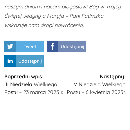
naszym dniom i nocom błogosławi Bóg w
Trójcy
Świętej Jedyny a Maryja
– Pani Fatimska
wskazuje nam drogi nawrócenia.
Tweet
Udostępnij
Udostępnij
Kontynuuj
Poprzedni wpis:
Następny:
III Niedziela Wielkiego
V Niedziela Wielkiego
czytanie
Postu – 23 marca 2025 r.
Postu – 6 kwietnia 2025r.