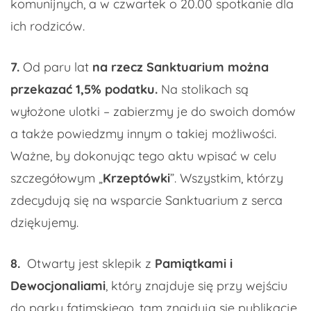
komunijnych, a w czwartek o 20.00 spotkanie dla
ich rodziców.
7.
Od paru lat
na rzecz Sanktuarium można
przekazać 1,5% podatku.
Na stolikach są
wyłożone ulotki – zabierzmy je do swoich domów
a także powiedzmy innym o takiej możliwości.
Ważne, by dokonując tego aktu wpisać w celu
szczegółowym „
Krzeptówki
”. Wszystkim, którzy
zdecydują się na wsparcie Sanktuarium z serca
dziękujemy.
8.
Otwarty jest sklepik z
Pamiątkami i
Dewocjonaliami
, który znajduje się przy wejściu
do parku fatimskiego, tam znajdują się publikacje