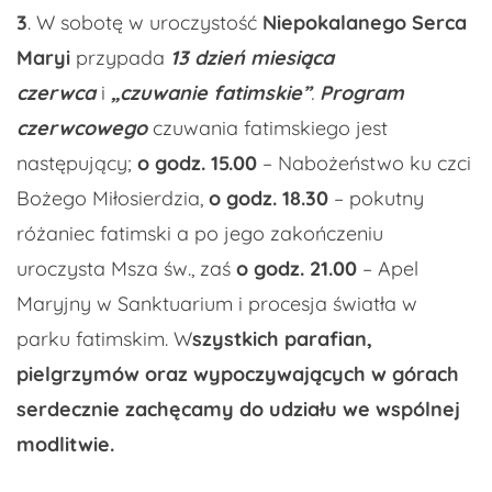
3
. W sobotę w uroczystość
Niepokalanego Serca
Maryi
przypada
13 dzień miesiąca
czerwca
i
„
czuwanie fatimskie
”
.
Program
czerwcowego
czuwania fatimskiego jest
następujący;
o godz. 15.00
– Nabożeństwo ku czci
Bożego Miłosierdzia,
o godz. 18.30
– pokutny
różaniec fatimski a po jego zakończeniu
uroczysta Msza św., zaś
o godz. 21.00
– Apel
Maryjny w Sanktuarium i procesja światła w
parku fatimskim. W
szystkich parafian,
pielgrzymów oraz wypoczywających w górach
serdecznie zachęcamy do udziału we wspólnej
modlitwie.