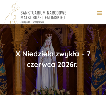
Skip
to
content
X Niedziela zwykła – 7
czerwca 2026r.