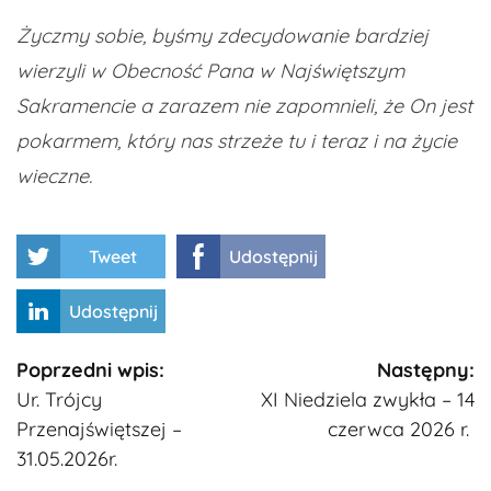
Życzmy sobie, byśmy zdecydowanie bardziej
wierzyli w Obecność Pana w Najświętszym
Sakramencie a zarazem nie zapomnieli, że On jest
pokarmem, który nas strzeże tu i teraz i na życie
wieczne.
Tweet
Udostępnij
Udostępnij
Kontynuuj
Poprzedni wpis:
Następny:
Ur. Trójcy
​XI Niedziela zwykła – 14
czytanie
Przenajświętszej –
czerwca 2026 r.
31.05.2026r.