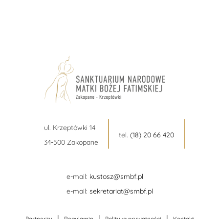
ul. Krzeptówki 14
tel.
(18) 20 66 420
34-500 Zakopane
e-mail:
kustosz@smbf.pl
e-mail:
sekretariat@smbf.pl
|
|
|
Partnerzy
Regulamin
Polityka prywatności
Kontakt