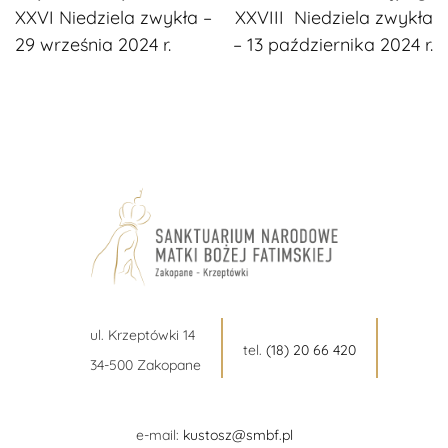
XXVI Niedziela zwykła –
XXVIII Niedziela zwykła
czytanie
29 września 2024 r.
– 13 października 2024 r.
ul. Krzeptówki 14
tel.
(18) 20 66 420
34-500 Zakopane
e-mail:
kustosz@smbf.pl