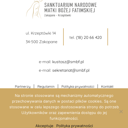
ul. Krzeptówki 14
tel.
(18) 20 66 420
34-500 Zakopane
e-mail:
kustosz@smbf.pl
e-mail:
sekretariat@smbf.pl
|
|
|
Partnerzy
Regulamin
Polityka prywatności
Kontakt
Na stronie stosowane są mechanizmy automatycznego
przechowywania danych w postaci plików cookies. Są one
stosowane w celu lepszego dostosowania strony do potrzeb
Użytkowników oraz zapewnienia dostępu do jej
funkcjonalności.
Akceptuje
Polityka prywatności