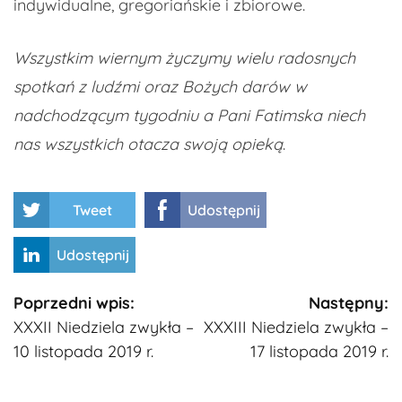
indywidualne, gregoriańskie i zbiorowe.
Wszystkim wiernym życzymy wielu radosnych
spotkań z ludźmi oraz Bożych darów w
nadchodzącym tygodniu a Pani Fatimska niech
nas wszystkich otacza swoją opieką
.
Tweet
Udostępnij
Udostępnij
Kontynuuj
Poprzedni wpis:
Następny:
XXXII Niedziela zwykła –
XXXIII Niedziela zwykła –
czytanie
10 listopada 2019 r.
17 listopada 2019 r.