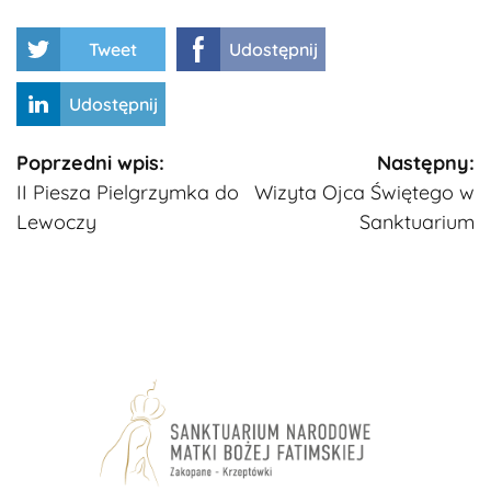
Tweet
Udostępnij
Udostępnij
Kontynuuj
Poprzedni wpis:
Następny:
II Piesza Pielgrzymka do
Wizyta Ojca Świętego w
czytanie
Lewoczy
Sanktuarium