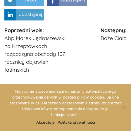
Udostępnij
Kontynuuj
Poprzedni wpis:
Następny:
Abp Marek Jędraszewski
Boże Ciało
czytanie
na Krzeptówkach
rozpoczyna obchody 107.
rocznicy objawień
fatimskich
Na stronie stosowane są mechanizmy automatycznego
przechowywania danych w postaci plików cookies. Są one
stosowane w celu lepszego dostosowania strony do potrzeb
Użytkowników oraz zapewnienia dostępu do jej
funkcjonalności.
Akceptuje
Polityka prywatności