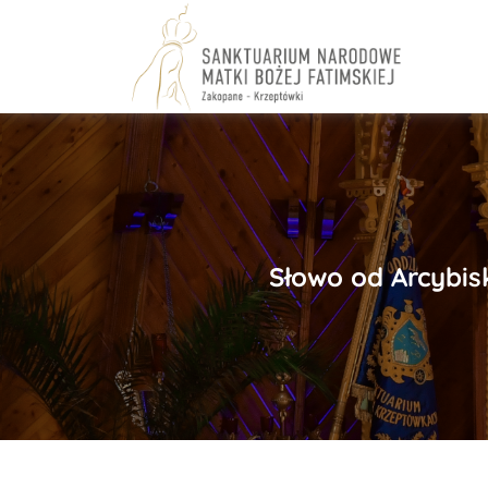
Skip
to
content
Słowo od Arcybi