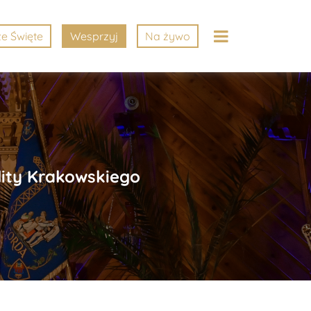
e Święte
Wesprzyj
Na żywo
ity Krakowskiego