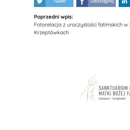
Tweet
Udostępnij
Kontynuuj
Poprzedni wpis:
Fotorelacja z uroczystości fatimskich w
czytanie
Krzeptówkach