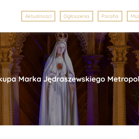
Aktualności
Ogłoszenia
Parafia
Msz
skupa Marka Jędraszewskiego Metropol