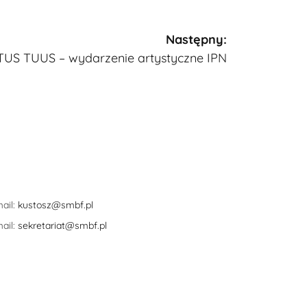
Następny:
OTUS TUUS – wydarzenie artystyczne IPN
ail:
kustosz@smbf.pl
ail:
sekretariat@smbf.pl