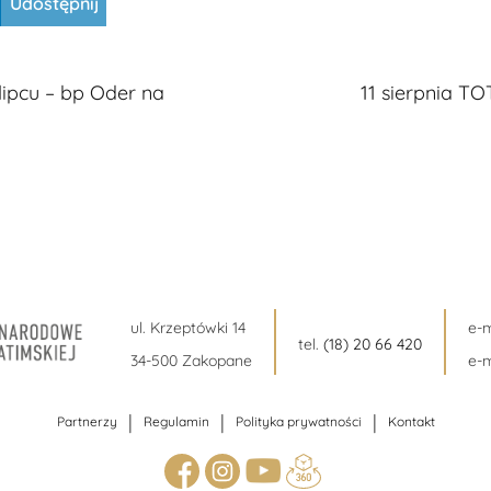
Udostępnij
 lipcu – bp Oder na
11 sierpnia T
ul. Krzeptówki 14
e-m
tel.
(18) 20 66 420
34-500 Zakopane
e-m
|
|
|
Partnerzy
Regulamin
Polityka prywatności
Kontakt