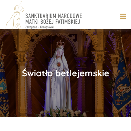
Skip
to
content
Światło betlejemskie