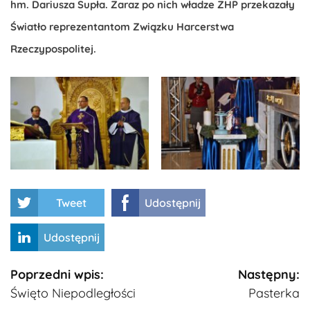
hm. Dariusza Supła. Zaraz po nich władze ZHP przekazały
Światło reprezentantom Związku Harcerstwa
Rzeczypospolitej.
Tweet
Udostępnij
Udostępnij
Kontynuuj
Poprzedni wpis:
Następny:
Święto Niepodległości
Pasterka
czytanie