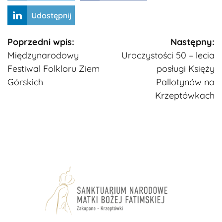
Udostępnij
Kontynuuj
Poprzedni wpis:
Następny:
Międzynarodowy
Uroczystości 50 – lecia
czytanie
Festiwal Folkloru Ziem
posługi Księży
Górskich
Pallotynów na
Krzeptówkach