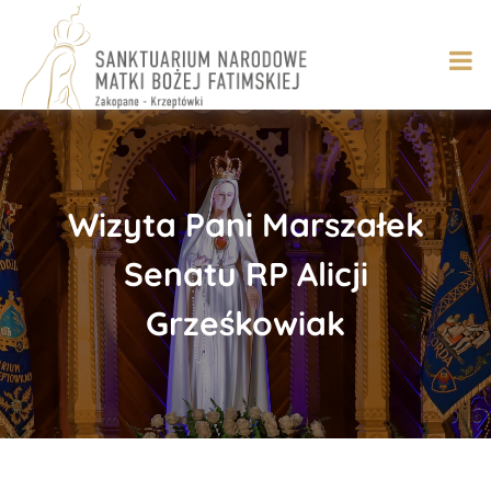
Skip
to
content
Wizyta Pani Marszałek
Senatu RP Alicji
Grześkowiak