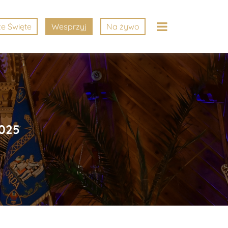
e Święte
Wesprzyj
Na żywo
2025