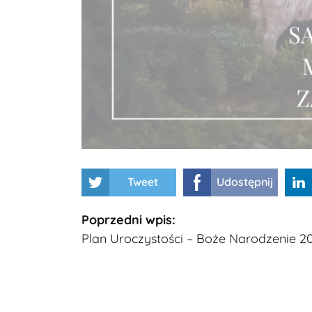
Tweet
Udostępnij
Kontynuuj
Poprzedni wpis:
Plan Uroczystości – Boże Narodzenie 2
czytanie