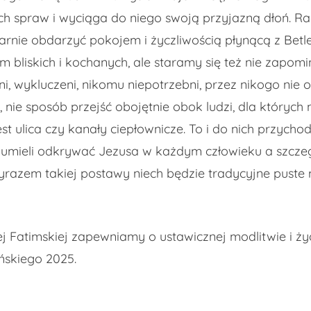
ch spraw i wyciąga do niego swoją przyjazną dłoń. Ra
idarnie obdarzyć pokojem i życzliwością płynącą z Be
bliskich i kochanych, ale staramy się też nie zapomin
ni, wykluczeni, nikomu niepotrzebni, przez nikogo nie
ie sposób przejść obojętnie obok ludzi, dla których 
st ulica czy kanały ciepłownicze. To i do nich przycho
my umieli odkrywać Jezusa w każdym człowieku a szc
razem takiej postawy niech będzie tradycyjne puste m
 Fatimskiej zapewniamy o ustawicznej modlitwie i 
ńskiego 2025.