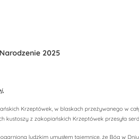
 Narodzenie 2025
j,
kich Krzeptówek, w blaskach przeżywanego w cały
kich kustoszy z zakopiańskich Krzeptówek przesyła ser
ieogarnioną ludzkim umysłem tajemnicę, że Bóg w Dni