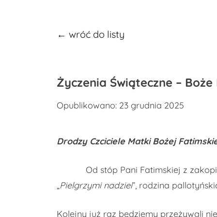
← wróć do listy
Życzenia Świąteczne – Boże
Opublikowano: 23 grudnia 2025
Drodzy Czciciele Matki Bożej Fatimskie
Od stóp Pani Fatimskiej z zakopiańs
„
Pielgrzymi nadziei
”, rodzina pallotyńs
Kolejny już raz będziemy przeżywali n