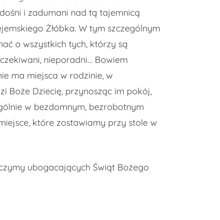
dośni i zadumani nad tą tajemnicą
tlejemskiego Żłóbka. W tym szczególnym
ać o wszystkich tych, którzy są
 oczekiwani, nieporadni… Bowiem
nie ma miejsca w rodzinie, w
dzi Boże Dziecię, przynosząc im pokój,
zególnie w bezdomnym, bezrobotnym
iejsce, które zostawiamy przy stole w
życzymy ubogacających Świąt Bożego