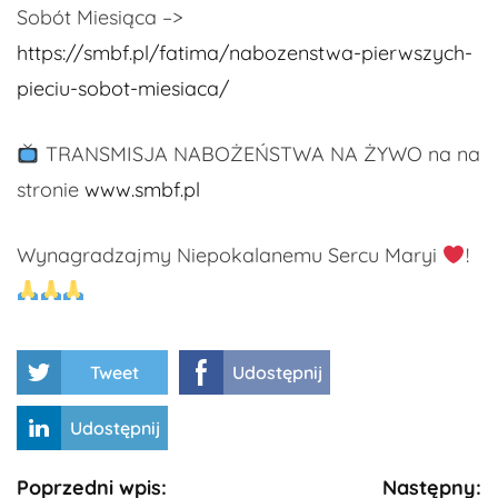
Sobót Miesiąca –>
https://smbf.pl/fatima/nabozenstwa-pierwszych-
pieciu-sobot-miesiaca/
TRANSMISJA NABOŻEŃSTWA NA ŻYWO na na
stronie
www.smbf.pl
Wynagradzajmy Niepokalanemu Sercu Maryi
!
Tweet
Udostępnij
Udostępnij
Kontynuuj
Poprzedni wpis:
Następny: