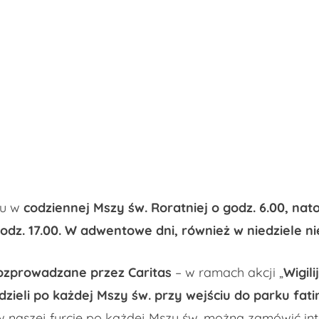
łu w
codziennej Mszy św. Roratniej o godz. 6.00, nat
odz. 17.00. W adwentowe dni, również w niedziele nie
 rozprowadzane przez Caritas
– w ramach akcji „
Wigil
edzieli po każdej Mszy św. przy wejściu do parku fat
 naszej furcie po każdej Mszy św. można zamówić inte