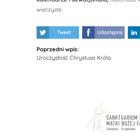
wieczyste.
Tweet
Udostępnij
Kontynuuj
Poprzedni wpis:
Uroczystość Chrystusa Króla
czytanie