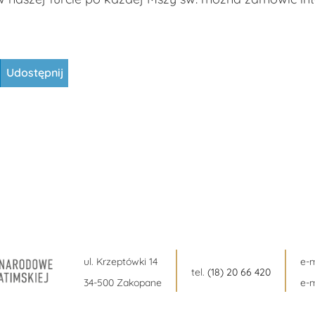
Udostępnij
ul. Krzeptówki 14
e-m
tel.
(18) 20 66 420
34-500 Zakopane
e-m