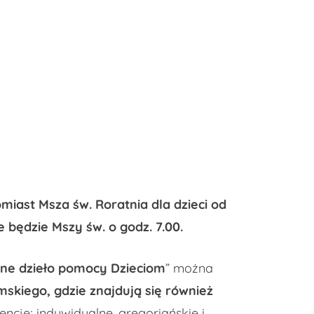
omiast Msza św. Roratnia dla dzieci od
 będzie Mszy św. o godz. 7.00.
ijne dzieło pomocy Dzieciom
” można
imskiego, gdzie znajdują się również
ncje; indywidualne, gregoriańskie i