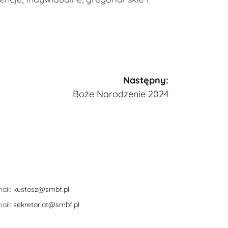
Następny:
Boże Narodzenie 2024
ail:
kustosz@smbf.pl
ail:
sekretariat@smbf.pl