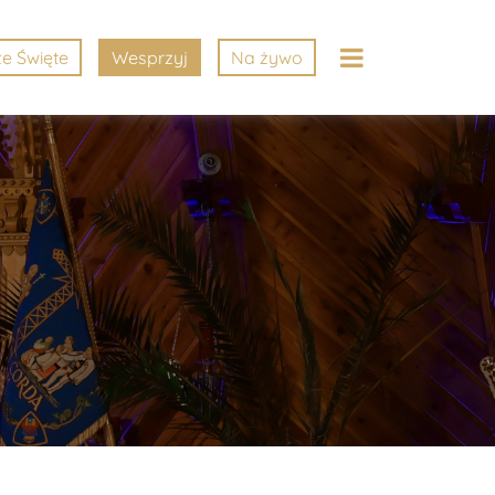
e Święte
Wesprzyj
Na żywo