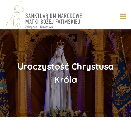
Skip
to
content
Uroczystość Chrystusa
Króla