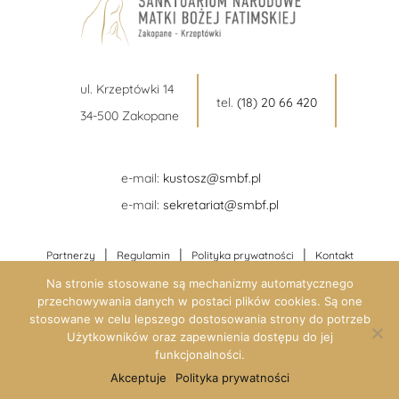
ul. Krzeptówki 14
tel.
(18) 20 66 420
34-500 Zakopane
e-mail:
kustosz@smbf.pl
e-mail:
sekretariat@smbf.pl
|
|
|
Partnerzy
Regulamin
Polityka prywatności
Kontakt
Na stronie stosowane są mechanizmy automatycznego
przechowywania danych w postaci plików cookies. Są one
stosowane w celu lepszego dostosowania strony do potrzeb
Użytkowników oraz zapewnienia dostępu do jej
funkcjonalności.
Akceptuje
Polityka prywatności