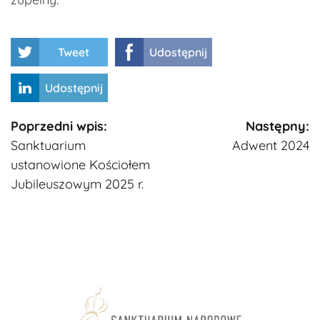
Tweet
Udostępnij
Udostępnij
Kontynuuj
Poprzedni wpis:
Następny:
Sanktuarium
Adwent 2024
czytanie
ustanowione Kościołem
Jubileuszowym 2025 r.