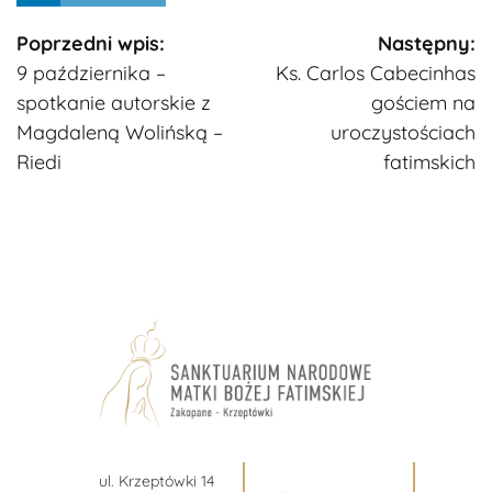
Kontynuuj
Poprzedni wpis:
Następny:
9 października –
Ks. Carlos Cabecinhas
czytanie
spotkanie autorskie z
gościem na
Magdaleną Wolińską –
uroczystościach
Riedi
fatimskich
ul. Krzeptówki 14