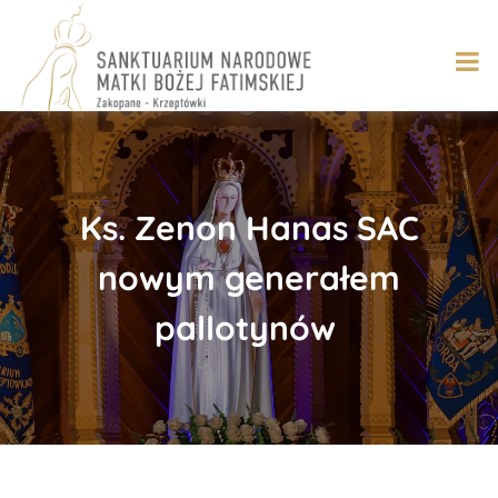
Skip
to
content
Ks. Zenon Hanas SAC
nowym generałem
pallotynów