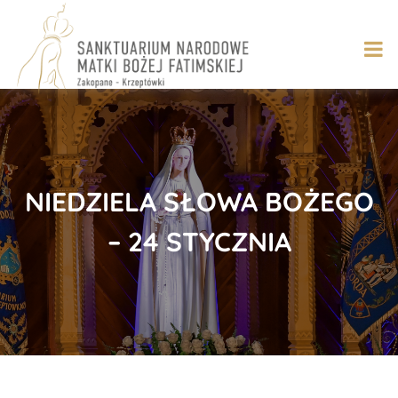
Skip
to
content
NIEDZIELA SŁOWA BOŻEGO
– 24 STYCZNIA