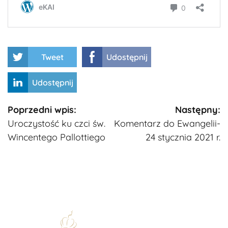
Tweet
Udostępnij
Udostępnij
Kontynuuj
Poprzedni wpis:
Następny:
Uroczystość ku czci św.
Komentarz do Ewangelii-
czytanie
Wincentego Pallottiego
24 stycznia 2021 r.