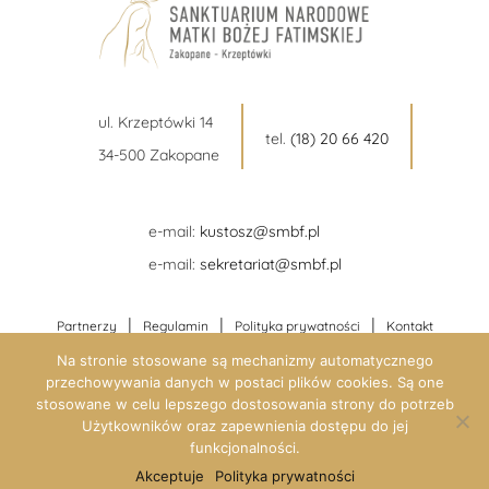
ul. Krzeptówki 14
tel.
(18) 20 66 420
34-500 Zakopane
e-mail:
kustosz@smbf.pl
e-mail:
sekretariat@smbf.pl
|
|
|
Partnerzy
Regulamin
Polityka prywatności
Kontakt
Na stronie stosowane są mechanizmy automatycznego
przechowywania danych w postaci plików cookies. Są one
stosowane w celu lepszego dostosowania strony do potrzeb
Użytkowników oraz zapewnienia dostępu do jej
funkcjonalności.
Akceptuje
Polityka prywatności