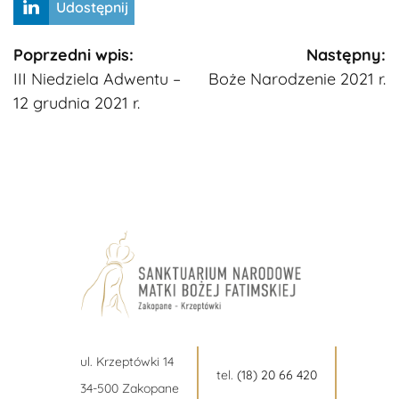
Udostępnij
Kontynuuj
Poprzedni wpis:
Następny:
III Niedziela Adwentu –
Boże Narodzenie 2021 r.
czytanie
12 grudnia 2021 r.
ul. Krzeptówki 14
tel.
(18) 20 66 420
34-500 Zakopane