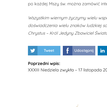
po każdej Mszy św. można zamówić inten
Wszystkim wiernym życzymy wielu wspa
doświadczenia wielu znaków ludzkiej sol
Chrystus – Król Jedyny Zbawiciel Świata
Tweet
Udostępnij
Kontynuuj
Poprzedni wpis:
XXXIII Niedziela zwykła – 17 listopada 20
czytanie