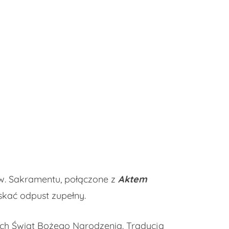
św. Sakramentu, połączone z
Aktem
kać odpust zupełny.
ych Świąt Bożego Narodzenia. Tradycją