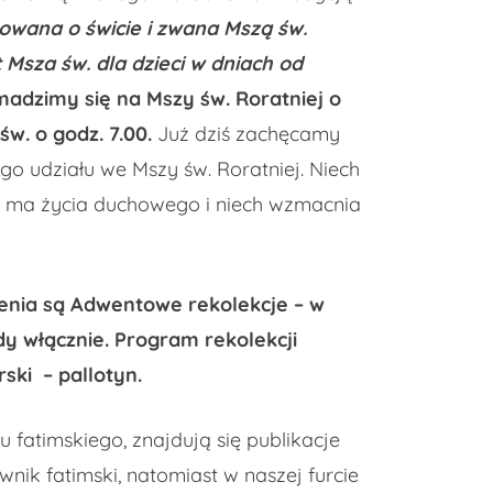
owana o świcie i zwana Mszą św.
 Msza św. dla dzieci w dniach od
adzimy się na Mszy św. Roratniej o
św. o godz. 7.00.
Już dziś zachęcamy
go udziału we Mszy św. Roratniej. Niech
ie ma życia duchowego i niech wzmacnia
zenia są Adwentowe rekolekcje – w
ody włącznie. Program rekolekcji
ski – pallotyn.
ku fatimskiego, znajdują się publikacje
nik fatimski, natomiast w naszej furcie