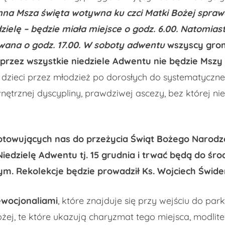
nna Msza święta wotywna ku czci Matki Bożej spraw
zielę – będzie miała miejsce o godz. 6.00. Natomiast
wana o godz. 17.00. W soboty adwentu
wszyscy grom
przez wszystkie niedziele Adwentu nie będzie Mszy 
 dzieci przez młodzież po dorosłych do systematyczne
nętrznej dyscypliny, prawdziwej ascezy, bez której n
gotowujących nas do przeżycia Świąt Bożego Narod
 Niedzielę Adwentu tj. 15 grudnia i trwać będą do śr
m. Rekolekcje będzie prowadził Ks. Wojciech Świder
ewocjonaliami
, które znajduje się przy wejściu do par
ej, te które ukazują charyzmat tego miejsca, modlitew