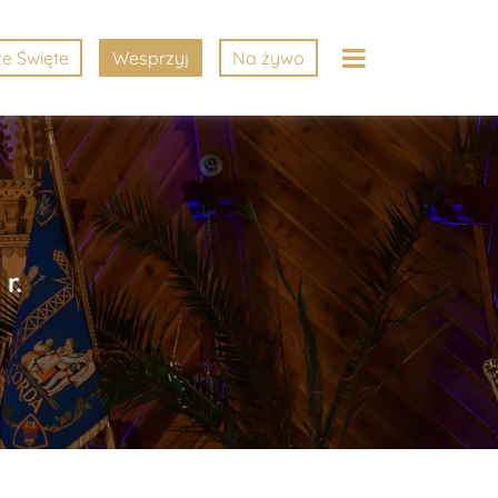
e Święte
Wesprzyj
Na żywo
r.