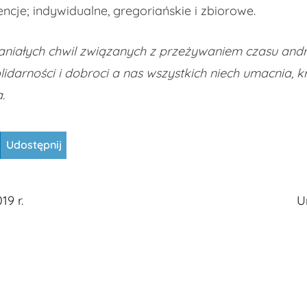
cje; indywidualne, gregoriańskie i zbiorowe.
niałych chwil związanych z przeżywaniem czasu and
idarności i dobroci a nas wszystkich niech umacnia, krz
.
Udostępnij
19 r.
U