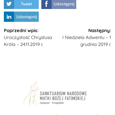
Tweet
Udostępnij
Udostępnij
Kontynuuj
Poprzedni wpis:
Następny:
Uroczystość Chrystusa
I Niedziela Adwentu – 1
czytanie
Króla – 24.11.2019 r.
grudnia 2019 r.