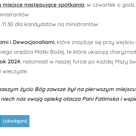
 miejsce następujące spotkania
; w czwartek o godz.
ministrantów
. 11.30 dla kandydatów na ministrantów.
ami i Dewocjonaliami
, które znajduje się przy wejściu
iego orędzia Matki Bożej, te które ukazują charyzmat 
rok 2024
, natomiast w naszej furcie po każdej Mszy ś
i wieczyste.
aszym życiu Bóg zawsze był na pierwszym miejscu 
 niech nas swoją opieką otacza Pani Fatimska i wsp
Udostępnij