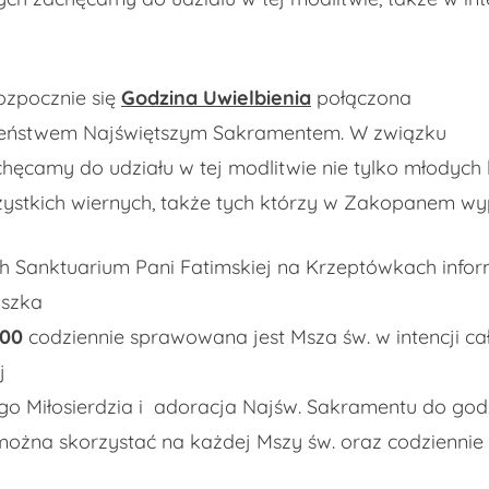
ozpocznie się
Godzina Uwielbienia
połączona
ieństwem Najświętszym Sakramentem. W związku
ęcamy do udziału w tej modlitwie nie tylko młodych lu
wszystkich wiernych, także tych którzy w Zakopanem 
 Sanktuarium Pani Fatimskiej na Krzeptówkach inform
iszka
.00
codziennie sprawowana jest Msza św. w intencji ca
j
o Miłosierdzia i adoracja Najśw. Sakramentu do godz.
ożna skorzystać na każdej Mszy św. oraz codziennie od