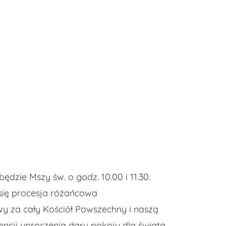
będzie Mszy św. o godz. 10.00 i 11.30.
się procesja różańcowa
wy za cały Kościół Powszechny i naszą
encji uproszenia daru pokoju dla świata