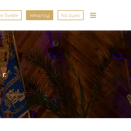
e Święte
Wesprzyj
Na żywo
r.