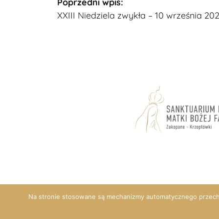
Kontynuuj
Poprzedni wpis:
XXIII Niedziela zwykła – 10 września 2023
czytanie
Na stronie stosowane są mechanizmy automatycznego przech