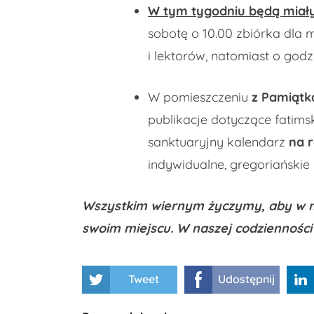
W tym tygodniu będą miały
sobotę o 10.00 zbiórka dla 
i lektorów, natomiast o godz
W pomieszczeniu
z Pamiątk
publikacje dotyczące fatimsk
sanktuaryjny kalendarz
na 
indywidualne, gregoriańskie 
Wszystkim wiernym życzymy, aby w n
swoim miejscu. W naszej codzienności
Tweet
Udostępnij