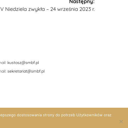
Następny:
V Niedziela zwykła – 24 września 2023 r.
ail:
kustosz@smbf.pl
ail:
sekretariat@smbf.pl
lepszego dostosowania strony do potrzeb Użytkowników oraz