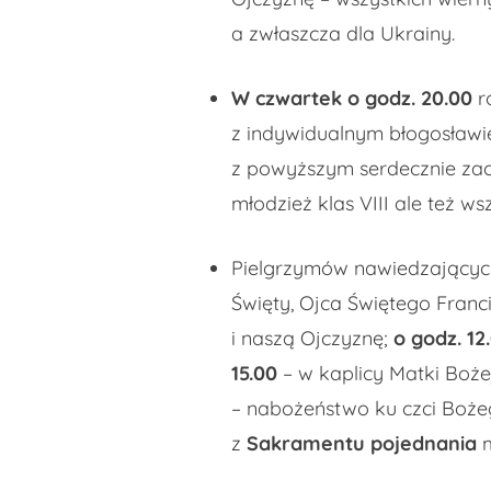
a zwłaszcza dla Ukrainy.
W
czwartek o godz. 20.00
r
z indywidualnym błogosław
z powyższym serdecznie zach
młodzież klas VIII ale też 
Pielgrzymów nawiedzających
Święty, Ojca Świętego Franc
i naszą Ojczyznę;
o godz. 12
15.00
– w kaplicy Matki Boże
– nabożeństwo ku czci Bożeg
z
Sakramentu pojednania
m