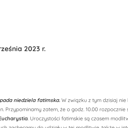
rześnia 2023 r.
pada niedziela fatimska.
W związku z tym dzisiaj nie 
an. Przypominamy zatem, że o godz. 10.00 rozpocznie 
 Eucharystia
. Uroczystości fatimskie są czasem modlit
ych zachęcamy do udziału w tej modlitwie, także w int