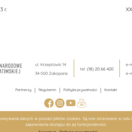
 r.
XX
ul. Krzeptówki 14
e-m
tel.
(18) 20 66 420
34-500 Zakopane
e-m
|
|
|
Partnerzy
Regulamin
Polityka prywatności
Kontakt
owywania danych w postaci plików cookies. Są one stosowane w celu 
zapewnienia dostępu do jej funkcjonalności.