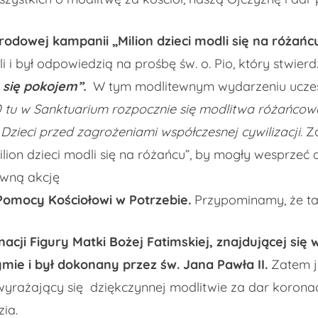
odowej kampanii „Milion dzieci modli się na różańc
i był odpowiedzią na prośbę św. o. Pio, który stwierdzi
 się pokojem”.
W tym modlitewnym wydarzeniu uczestn
0 tu w Sanktuarium rozpocznie się modlitwa różańcowa
 Dzieci przed zagrożeniami współczesnej cywilizacji
. 
lion dzieci modli się na różańcu”, by mogły wesprzeć 
ewną akcję
Pomocy Kościołowi w Potrzebie.
Przypominamy, że t
acji Figury Matki Bożej Fatimskiej, znajdującej się
ymie i był dokonany przez św. Jana Pawła II.
Zatem j
wyrażający się dziękczynnej modlitwie za dar korona
zia.