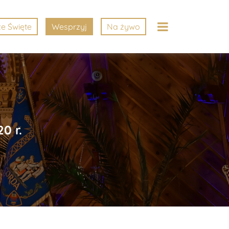
e Święte
Wesprzyj
Na żywo
0 r.