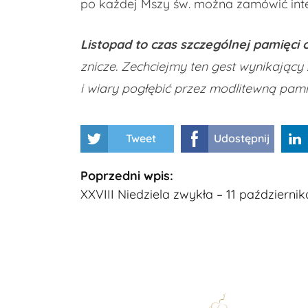
po każdej Mszy św. można zamówić inten
Listopad to czas szczególnej pamięci 
znicze. Zechciejmy ten gest wynikający
i wiary pogłębić przez modlitewną pami
Tweet
Udostępnij
Kontynuuj
Poprzedni wpis:
XXVIII Niedziela zwykła – 11 październik
czytanie