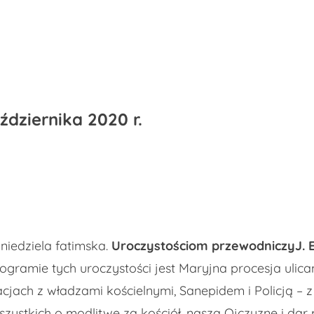
ździernika 2020 r.
niedziela fatimska.
Uroczystościom przewodniczyJ. E
ogramie tych uroczystości jest Maryjna procesja ulic
cjach z władzami kościelnymi, Sanepidem i Policją – z r
szystkich o modlitwę za kościół, naszą Ojczyznę i dar