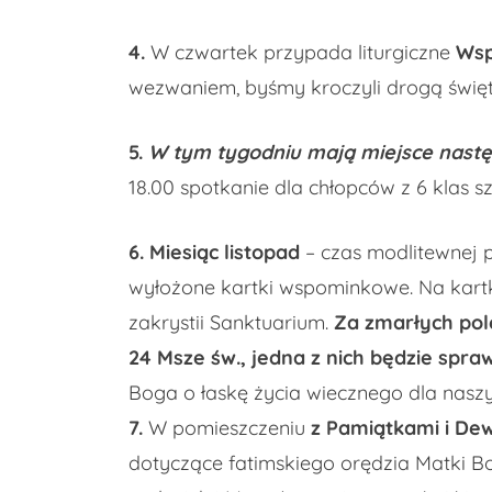
4.
W czwartek przypada liturgiczne
Wsp
wezwaniem, byśmy kroczyli drogą święt
5.
W tym tygodniu mają miejsce nastę
18.00
spotkanie dla chłopców z 6 klas 
6. Miesiąc listopad
– czas modlitewnej pa
wyłożone kartki wspominkowe. Na kartk
zakrystii Sanktuarium.
Za zmarłych pol
24 Msze św., jedna z nich będzie spra
Boga o łaskę życia wiecznego dla naszy
7.
W pomieszczeniu
z Pamiątkami i De
dotyczące fatimskiego orędzia Matki Boż