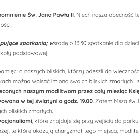
omnienie Św. Jana Pawła II
. Niech nasza obecność t
ości.
pujące spotkania; w
środę o 13.30 spotkanie dla dziec
szkoły podstawowej.
mięci o naszych bliskich, którzy odeszli do wieczności.
ach można wpisać imiona swoich bliskich zmarłych i
econych naszym modlitwom przez cały miesiąc Księ
wowana w tej świątyni o godz. 19.00
. Zatem Mszą św.
ch bliskich zmarłych.
wocjonaliami
, które znajduje się przy wejściu do parku
ej, te które ukazują charyzmat tego miejsca, modlitew