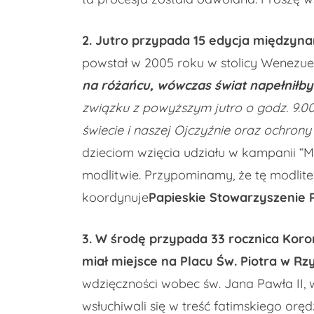
2. Jutro przypada 15 edycja międzynar
powstał w 2005 roku w stolicy Wenezueli 
na różańcu, wówczas świat napełniłby
związku z powyższym jutro o godz. 9.0
świecie i naszej Ojczyźnie oraz ochrony
dzieciom wzięcia udziału w kampanii “Mi
modlitwie. Przypominamy, że tę modlit
koordynuje
Papieskie Stowarzyszenie 
3. W środę przypada 33 rocznica Koron
miał miejsce na Placu Św. Piotra w Rz
wdzięczności wobec św. Jana Pawła II, 
wsłuchiwali się w treść fatimskiego oręd