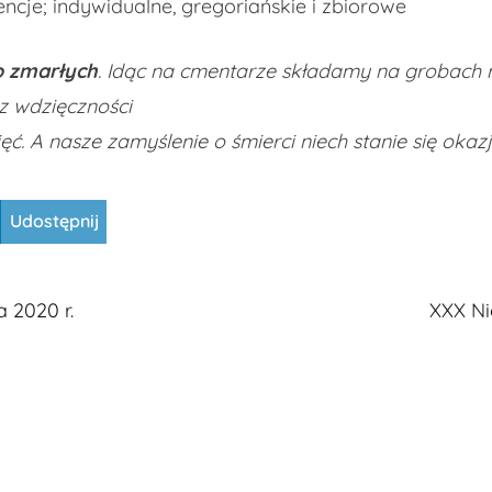
cje; indywidualne, gregoriańskie i zbiorowe
o zmarłych
. Idąc na cmentarze składamy na grobach n
 z wdzięczności
ęć. A nasze zamyślenie o śmierci niech stanie się oka
Udostępnij
a 2020 r.
XXX Ni