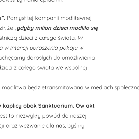
u”.
Pomysł tej kampanii modlitewnej
ł, że „
gdyby milion dzieci modliło się
iczą dzieci z całego świata.
W
 w intencji uproszenia pokoju w
Zachęcamy dorosłych do umożliwienia
dzieci z całego świata we wspólnej
a modlitwa będzietransmitowana w mediach społeczn
 w kaplicy obok Sanktuarium. Ów akt
est to niezwykły powód do naszej
cji oraz wezwanie dla nas, byśmy