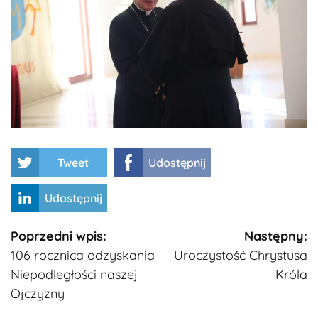
Tweet
Udostępnij
Udostępnij
Kontynuuj
Poprzedni wpis:
Następny:
106 rocznica odzyskania
Uroczystość Chrystusa
czytanie
Niepodległości naszej
Króla
Ojczyzny