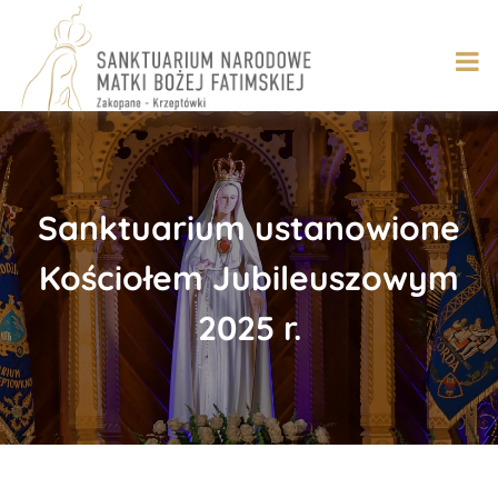
Skip
to
content
Sanktuarium ustanowione
Kościołem Jubileuszowym
2025 r.