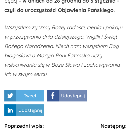
będą –
w dniach od 28 grudnia do 6 stycznia –
czyli do uroczystości Objawienia Pańskiego.
Wszystkim życzmy Bożej radości, ciepła i pokoju
w przeżywaniu dnia dzisiejszego, Wigilii i Świąt
Bożego Narodzenia. Niech nam wszystkim Bóg
błogosławi a Maryja Pani Fatimska uczy
wsłuchiwania się w Boże Słowa i zachowywania
ich w swym sercu.
Tweet
Udostępnij
Udostępnij
Kontynuuj
Poprzedni wpis:
Następny: