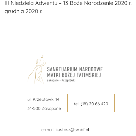
III Niedziela Adwentu – 13
Boże Narodzenie 2020 r.
czytanie
grudnia 2020 r.
ul. Krzeptówki 14
tel.
(18) 20 66 420
34-500 Zakopane
e-mail:
kustosz@smbf.pl