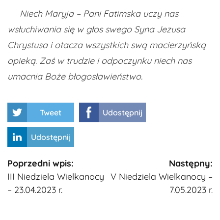
Niech Maryja – Pani Fatimska uczy nas
wsłuchiwania się w głos swego Syna Jezusa
Chrystusa i otacza wszystkich swą macierzyńską
opieką. Zaś w trudzie i odpoczynku niech nas
umacnia Boże błogosławieństwo.
Tweet
Udostępnij
Udostępnij
Kontynuuj
Poprzedni wpis:
Następny:
III Niedziela Wielkanocy
V Niedziela Wielkanocy –
czytanie
– 23.04.2023 r.
7.05.2023 r.