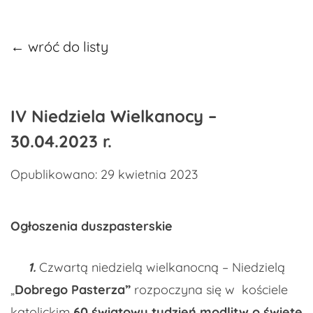
← wróć do listy
IV Niedziela Wielkanocy –
30.04.2023 r.
Opublikowano: 29 kwietnia 2023
Ogłoszenia duszpasterskie
1
.
Czwartą niedzielą wielkanocną – Niedzielą
„
Dobrego Pasterza”
rozpoczyna się w kościele
katolickim
60 światowy tydzień modlitw o święte