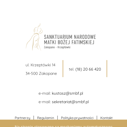
ul. Krzeptówki 14
tel.
(18) 20 66 420
34-500 Zakopane
e-mail:
kustosz@smbf.pl
e-mail:
sekretariat@smbf.pl
|
|
|
Partnerzy
Regulamin
Polityka prywatności
Kontakt
Na stronie stosowane są mechanizmy automatycznego